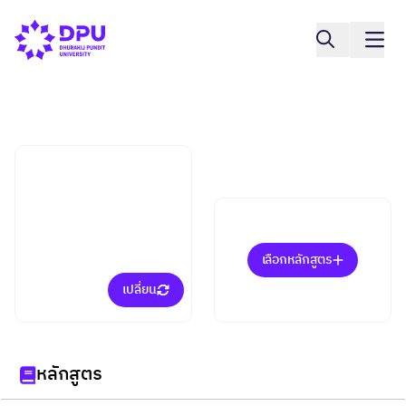
วิทยาลัยบริหารธุรกิจนวัตกรรมและการ
บัญชี
กลุ่มวิชาการจัดการโลจิสติ
กส์และโซ่อุปทานในยุค
ดิจิทัล (ป.โท)
เลือกหลักสูตร
เปลี่ยน
หลักสูตร