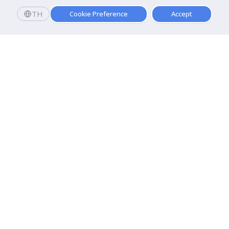
TH
Cookie Preference
Accept
มหาวิทยาลัยธุรกิจบัณฑิตย์
110/1-4 ถนนประชาชื่น ทุ่งสองห้อง

เขตหลักสี่ กรุงเทพฯ 10210
ดูเส้นทาง
ติดต่อเรา