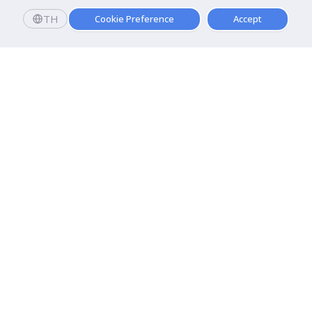
TH
Cookie Preference
Accept
มหาวิทยาลัยธุรกิจบัณฑิตย์
110/1-4 ถนนประชาชื่น ทุ่งสองห้อง

เขตหลักสี่ กรุงเทพฯ 10210
ดูเส้นทาง
ติดต่อเรา