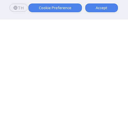
TH
Cookie Preference
Accept
มหาวิทยาลัยธุรกิจบัณฑิตย์
110/1-4 ถนนประชาชื่น ทุ่งสองห้อง

เขตหลักสี่ กรุงเทพฯ 10210
ดูเส้นทาง
ติดต่อเรา