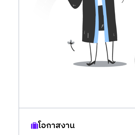
โอกาสงาน