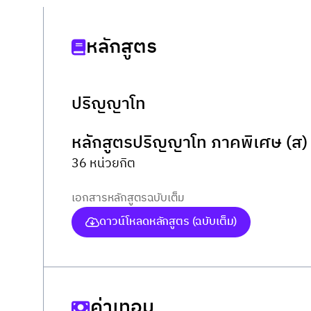
หลักสูตร
ปริญญาโท
หลักสูตรปริญญาโท ภาคพิเศษ (ส)
36 หน่วยกิต
เอกสารหลักสูตรฉบับเต็ม
ดาวน์โหลดหลักสูตร (ฉบับเต็ม)
ค่าเทอม