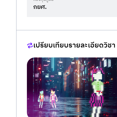
กยศ.
เปรียบเทียบรายละเอียดวิชา