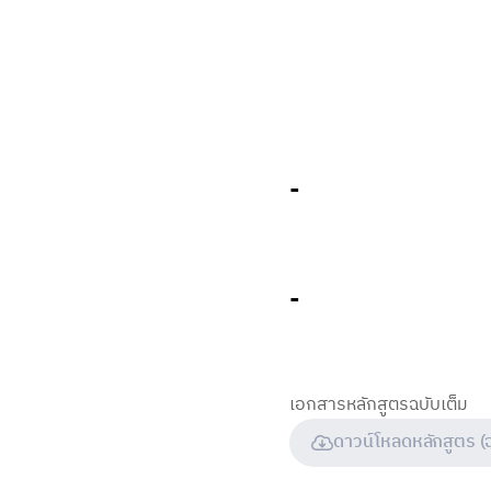
-
-
เอกสารหลักสูตรฉบับเต็ม
ดาวน์โหลดหลักสูตร (ฉ