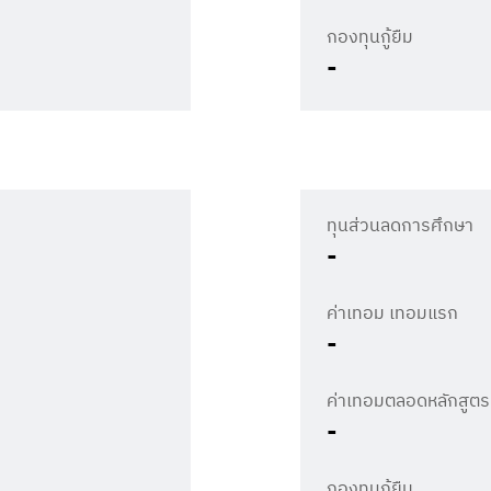
กองทุนกู้ยืม
-
ทุนส่วนลดการศึกษา
-
ค่าเทอม เทอมแรก
-
ค่าเทอมตลอดหลักสูตร
-
กองทุนกู้ยืม