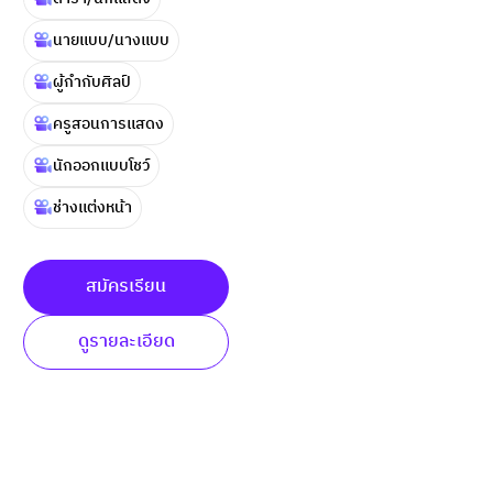
นายเเบบ/นางเเบบ
ผู้กำกับศิลป์
ครูสอนการเเสดง
นักออกเเบบโชว์
ช่างเเต่งหน้า
สมัครเรียน
ดูรายละเอียด