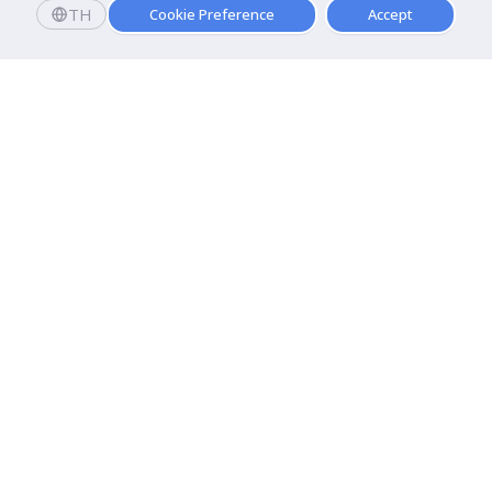
TH
Cookie Preference
Accept
มหาวิทยาลัยธุรกิจบัณฑิตย์
110/1-4 ถนนประชาชื่น ทุ่งสองห้อง

เขตหลักสี่ กรุงเทพฯ 10210
ดูเส้นทาง
ติดต่อเรา