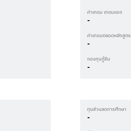
ค่าเทอม เทอมแรก
-
ค่าเทอมตลอดหลักสูตร
-
กองทุนกู้ยืม
-
ทุนส่วนลดการศึกษา
-