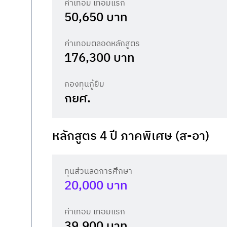
ค่าเทอม เทอมแรก
50,650
บาท
ค่าเทอมตลอดหลักสูตร
176,300
บาท
กองทุนกู้ยืม
กยศ.
หลักสูตร 4 ปี ภาคพิเศษ (ส-อา)
ทุนส่วนลดการศึกษา
20,000
บาท
ค่าเทอม เทอมแรก
39,900
บาท