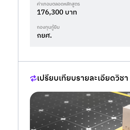
ค่าเทอมตลอดหลักสูตร
176,300
บาท
กองทุนกู้ยืม
กยศ.
เปรียบเทียบรายละเอียดวิชา