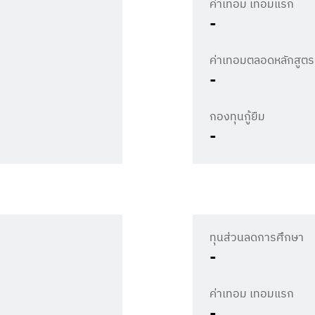
ค่าเทอม เทอมแรก
-
ค่าเทอมตลอดหลักสูตร
-
กองทุนกู้ยืม
-
ทุนส่วนลดการศึกษา
-
ค่าเทอม เทอมแรก
-