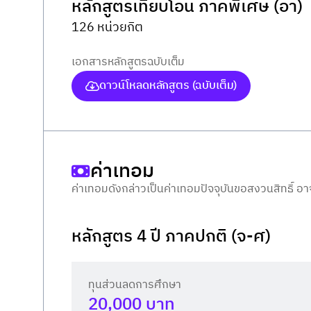
หลักสูตรเทียบโอน ภาคพิเศษ (อา)
126 หน่วยกิต
เอกสารหลักสูตรฉบับเต็ม
ดาวน์โหลดหลักสูตร (ฉบับเต็ม)
ค่าเทอม
ค่าเทอมดังกล่าวเป็นค่าเทอมปัจจุบันขอสงวนสิทธิ์ อ
หลักสูตร 4 ปี ภาคปกติ (จ-ศ)
ทุนส่วนลดการศึกษา
20,000
บาท