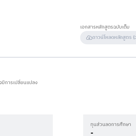
เอกสารหลักสูตรฉบับเต็ม
ดาวน์โหลดหลักสูตร (ฉ
าจมีการเปลี่ยนแปลง
ทุนส่วนลดการศึกษา
-