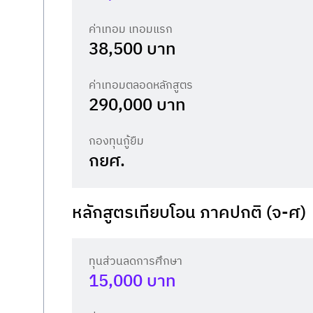
ค่าเทอม เทอมแรก
38,500
บาท
ค่าเทอมตลอดหลักสูตร
290,000
บาท
กองทุนกู้ยืม
กยศ.
หลักสูตรเทียบโอน ภาคปกติ (จ-ศ)
ทุนส่วนลดการศึกษา
15,000
บาท