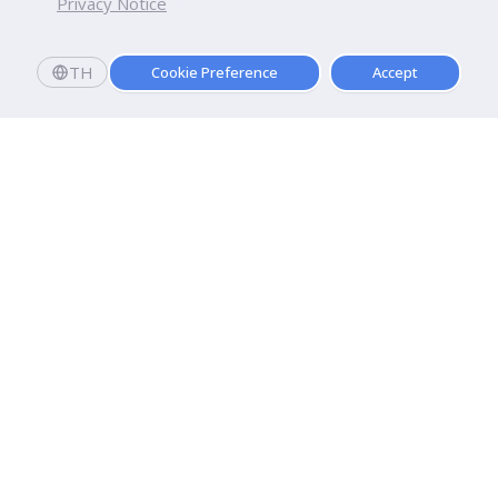
Privacy Notice
TH
Cookie Preference
Accept
มหาวิทยาลัยธุรกิจบัณฑิตย์
110/1-4 ถนนประชาชื่น ทุ่งสองห้อง

เขตหลักสี่ กรุงเทพฯ 10210
ดูเส้นทาง
ติดต่อเรา