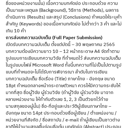
ชื่อของหน่วยงานนั้น) เนื้อความบทคัดย่อ ประกอบด้วย ความ
เป็นมาและเหตุผล (Background), วิธีการ (Methods), ผลการ
ดำเนินการ (Results) และสรุป (Conclusions) กำหนดให้ระบุคำ
สำคัญ (Keywords) ของเนื้อหาบทคัดย่อ ไม่ต่ำกว่า 3 คำ และไม่
เกิน 10 คำ
การส่งบทความฉบับเต็ม (Full Paper Submission)
เปิดรับบทความฉบับเต็ม ตั้งแต่บัดนี้ – 30 พฤษภาคม 2565
บทความต้องมีความยาว 10 – 12 หน้ากระดาษ A4 จัดทำตาม
รูปแบบการเขียนบทความวิจัย ที่กำหนดไว้ ส่งบทความฉบับเต็ม
ในรูปแบบไฟล์ Microsoft Word ทั้งนี้บทความที่ไม่เป็นไปตามรูป
แบบที่กำหนดจะไม่ได้รับการพิจารณา ลำดับในการเขียน
บทความฉบับเต็ม ชื่อเรื่อง (Title) ภาษาไทย - อังกฤษ ขนาด
18pt กำหนดกลางหน้ากระดาษตัวหนา ควรให้มีความกระชับให้
มากที่สุด ชื่อผู้วิจัย ผู้ร่วมวิจัย (ถ้าผู้วิจัย ผู้ร่วมวิจัย มาจาก
หลายหน่วยงาน ให้กำกับตัวเลข 1, 2, 3 เป็นตัวยกไว้ท้าย
นามสกุลของผู้นั้น) ชื่อ-ที่อยู่และประวัติผู้เขียนภาษาไทย –
อังกฤษ ขนาด 14pt ประกอบด้วยชื่อผู้เขียน / ตำแหน่งงาน /
หน่วยงานที่สังกัด / ชื่อสถาบัน / e-mail ถ้าผู้เขียนเป็นชาวต่าง
ชาติให้นำนามสกุลขึ้นก่อนชื่อต้น บทคัดย่อ (Abstract) ประกอบ