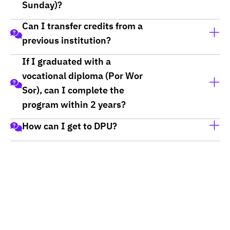
Sunday)?
Can I transfer credits from a
มีหลักสูตรที่เปิดเรียน วันเสาร์-อาทิตย์ หลักสูตรที่เรียนวัน
previous institution?
อาทิตย์วันเดียว และวันพุธวันเดียว
(เฉพาะหลักสูตรบูรณาการสุขภาพและความงาม รับเฉพาะ
If I graduated with a
สามารถเทียบโอนได้ โดยสามารถนำเอกสารผลการศึกษา
ผู้ที่เรียนบริบาลมาเท่านั้น) ดูเพิ่มเติมได้
ที่นี่
vocational diploma (Por Wor
และคำอธิบายรายวิชามายื่นเทียบได้ตอนสมัครเรียนได้เลย
Sor), can I complete the
ค่ะ
program within 2 years?
How can I get to DPU?
หลักสูตรเทียบโอนปวส. สามารถเรียนจบได้ภายใน 2 ปี ทั้งนี้
ขึ้นอยู่กับเงื่อนไขของแต่ละคณะ/วิทยาลัยกำหนดด้วยนะคะ
วิธีการเดินทาง
ซึ่งบางหลักสูตรก็จะใช้เวลาประมาณ 3 ปีค่ะ
ดูรายละเอียดเพิ่มเติม
คลิกที่นี่
แผนที่ภายในมหาวิทยาลัย
ดูรายละเอียดเพิ่มเติม
คลิกที่นี่