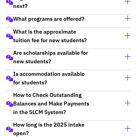
next?
What programs are offered?
สำหรับน้องๆ ที่สมัครออนไลน์แล้ว น้องสามารถชำระเงิน
และรายงานตัวผ่านระบบออนไลน์ได้
What is the approximate
DPU offers undergraduate, master's, and doctoral
ยกเว้น น้องที่ประสงค์จะยื่นกู้ทุนเพื่อการศึกษา ต้องทำ
tuition fee for new students?
programs in various fields. Learn more
here.
เรื่องยื่นเอกสารที่มหาวิทยาลัย ที่ศูนย์รับสมัครนักศึกษาใหม่
Are scholarships available for
อาคารอธิการบดี 1 ชั้น 2
Tuition fees vary depending on the chosen program.
เปิดทุกวัน 08.30-16.30 น.
new students?
You can check the details
โทร 0-2954-7300 ต่อ 111, 082-442-7290
Bachelor's degree tuition rates
Is accommodation available
สมัครออนไลน์
คลิกที่นี่
DPU offers a variety of scholarships for new
for students?
Tuition rates for master's programs
students. For more details, please visit
Scholarship
Tuition rates for doctorate programs
Details.
How to Check Outstanding
DPU provides student dormitories with full facilities.
Balances and Make Payments
For more information, please visit
Dormitory Details.
in the SLCM System?
How long is the 2025 intake
Students can learn how to check outstanding
open?