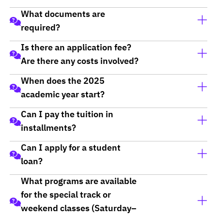
balances and make payments
here.
What documents are
เปิดรับสมัครเทอม 1/2568 แล้ววันนี้ ถึง 10 สิงหาคม
required?
2568
Is there an application fee?
1.สำเนาบัตรประชาชน
Are there any costs involved?
2.สำเนาทะเบียนบ้าน
3.วุฒิการศึกษา (ใบเกรด ถ้าไม่มี สามารถยื่นภายหลังได้
When does the 2025
ไม่เสียค่าสมัครค่ะ สามารถสมัครแล้วรายงานตัวได้เลยค่ะ
ก่อนเปิดเทอม)
academic year start?
โดยค่าใช้จ่ายมีดังนี้ค่ะ
ไม่ใช้ GatPat ใช้เกรด 5- 6 เทอม ก็สมัครได้เลย และไม่
1.กรณีไม่กู้ จ่ายค่าเทอมเบื้องต้นก่อน 10,000 บาทได้ที่
Can I pay the tuition in
กำหนดเกรดขั้นต่ำค่ะ
เปิดเทอม 1/2568 เดือนสิงหาคม 2568 (ทุกชั้นปีค่ะ)
เหลือผ่อนจ่ายได้ค่ะ
installments?
2.กรณียื่นกู้ กยศ. ทั้งรายใหม่และรายเก่า
Can I apply for a student
จ่ายค่ามัดจำสิทธิ์การกู้ 2,000 บาท โดยไม่ต้องสำรองจ่าย
สามารถผ่อนจ่ายค่าเทอมได้ค่ะ โดยนักศึกษาสามารถขึ้นไป
ค่าเทอมก่อนค่ะ
loan?
ติดต่อที่
ฝ่ายการเงิน อาคารอธิการบดี 2 ชั้น 3
What programs are available
สามารถยื่นกู้ได้ทุกคณะ ทุกสาขา ดูรายละเอียดเพิ่มเติม
วันจันทร์ - วันศุกร์ เวลา 8.30-16.30 น.
for the special track or
คลิกที่นี่
weekend classes (Saturday–