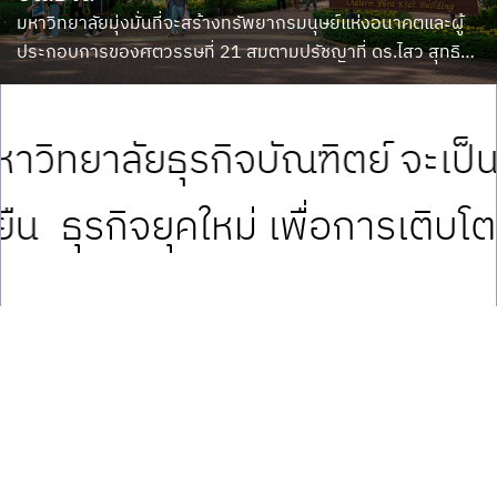
มหาวิทยาลัยมุ่งมั่นที่จะสร้างทรัพยากรมนุษย์แห่งอนาคตและผู้
ประกอบการของศตวรรษที่ 21 สมตามปรัชญาที่ ดร.ไสว สุทธิ
พิทักษ์ และ อาจารย์สนั่น เกตุทัต ผู้ร่วมก่อตั้งทั้งสองของ
มหาวิทยาลัยได้วางไว้ นั่นคือ “นักธุรกิจเป็นผู้สร้างชาติ”
มหาวิทยาลัยธุรกิจบัณฑิตย์ จะเป
ืน
ธุรกิจยุคใหม่ เพื่อการเติบโต