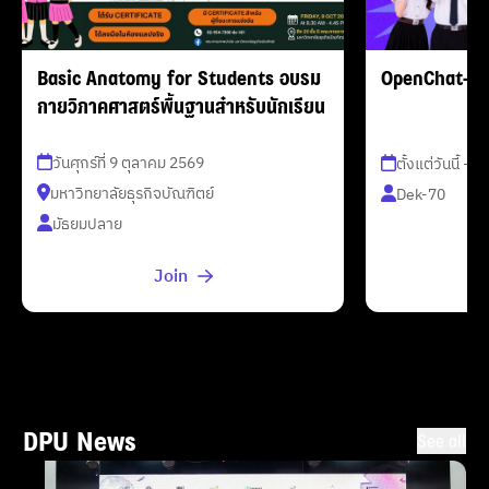
Basic Anatomy for Students อบรม
OpenChat-de
กายวิภาคศาสตร์พื้นฐานสำหรับนักเรียน
วันศุกร์ที่ 9 ตุลาคม 2569
ตั้งแต่วันนี้ - 
มหาวิทยาลัยธุรกิจบัณฑิตย์
Dek-70
มัธยมปลาย
Join
DPU News
See all