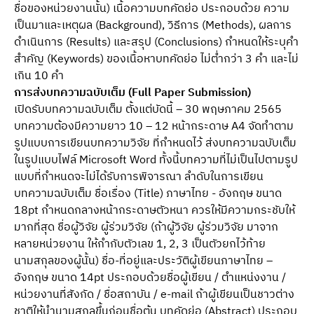
ชื่อของหน่วยงานนั้น) เนื้อความบทคัดย่อ ประกอบด้วย ความ
เป็นมาและเหตุผล (Background), วิธีการ (Methods), ผลการ
ดำเนินการ (Results) และสรุป (Conclusions) กำหนดให้ระบุคำ
สำคัญ (Keywords) ของเนื้อหาบทคัดย่อ ไม่ต่ำกว่า 3 คำ และไม่
เกิน 10 คำ
การส่งบทความฉบับเต็ม (Full Paper Submission)
เปิดรับบทความฉบับเต็ม ตั้งแต่บัดนี้ – 30 พฤษภาคม 2565
บทความต้องมีความยาว 10 – 12 หน้ากระดาษ A4 จัดทำตาม
รูปแบบการเขียนบทความวิจัย ที่กำหนดไว้ ส่งบทความฉบับเต็ม
ในรูปแบบไฟล์ Microsoft Word ทั้งนี้บทความที่ไม่เป็นไปตามรูป
แบบที่กำหนดจะไม่ได้รับการพิจารณา ลำดับในการเขียน
บทความฉบับเต็ม ชื่อเรื่อง (Title) ภาษาไทย - อังกฤษ ขนาด
18pt กำหนดกลางหน้ากระดาษตัวหนา ควรให้มีความกระชับให้
มากที่สุด ชื่อผู้วิจัย ผู้ร่วมวิจัย (ถ้าผู้วิจัย ผู้ร่วมวิจัย มาจาก
หลายหน่วยงาน ให้กำกับตัวเลข 1, 2, 3 เป็นตัวยกไว้ท้าย
นามสกุลของผู้นั้น) ชื่อ-ที่อยู่และประวัติผู้เขียนภาษาไทย –
อังกฤษ ขนาด 14pt ประกอบด้วยชื่อผู้เขียน / ตำแหน่งงาน /
หน่วยงานที่สังกัด / ชื่อสถาบัน / e-mail ถ้าผู้เขียนเป็นชาวต่าง
ชาติให้นำนามสกุลขึ้นก่อนชื่อต้น บทคัดย่อ (Abstract) ประกอบ