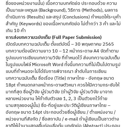
ชื่อของหน่วยงานนั้น) เนื้อความบทคัดย่อ ประกอบด้วย ความ
เป็นมาและเหตุผล (Background), วิธีการ (Methods), ผลการ
ดำเนินการ (Results) และสรุป (Conclusions) กำหนดให้ระบุคำ
สำคัญ (Keywords) ของเนื้อหาบทคัดย่อ ไม่ต่ำกว่า 3 คำ และไม่
เกิน 10 คำ
การส่งบทความฉบับเต็ม (Full Paper Submission)
เปิดรับบทความฉบับเต็ม ตั้งแต่บัดนี้ – 30 พฤษภาคม 2565
บทความต้องมีความยาว 10 – 12 หน้ากระดาษ A4 จัดทำตาม
รูปแบบการเขียนบทความวิจัย ที่กำหนดไว้ ส่งบทความฉบับเต็ม
ในรูปแบบไฟล์ Microsoft Word ทั้งนี้บทความที่ไม่เป็นไปตามรูป
แบบที่กำหนดจะไม่ได้รับการพิจารณา ลำดับในการเขียน
บทความฉบับเต็ม ชื่อเรื่อง (Title) ภาษาไทย - อังกฤษ ขนาด
18pt กำหนดกลางหน้ากระดาษตัวหนา ควรให้มีความกระชับให้
มากที่สุด ชื่อผู้วิจัย ผู้ร่วมวิจัย (ถ้าผู้วิจัย ผู้ร่วมวิจัย มาจาก
หลายหน่วยงาน ให้กำกับตัวเลข 1, 2, 3 เป็นตัวยกไว้ท้าย
นามสกุลของผู้นั้น) ชื่อ-ที่อยู่และประวัติผู้เขียนภาษาไทย –
อังกฤษ ขนาด 14pt ประกอบด้วยชื่อผู้เขียน / ตำแหน่งงาน /
หน่วยงานที่สังกัด / ชื่อสถาบัน / e-mail ถ้าผู้เขียนเป็นชาวต่าง
ชาติให้นำนามสกุลขึ้นก่อนชื่อต้น บทคัดย่อ (Abstract) ประกอบ