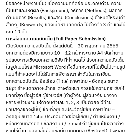
ชื่อของหน่วยงานนั้น) เนื้อความบทคัดย่อ ประกอบด้วย ความ
เป็นมาและเหตุผล (Background), วิธีการ (Methods), ผลการ
ดำเนินการ (Results) และสรุป (Conclusions) กำหนดให้ระบุคำ
สำคัญ (Keywords) ของเนื้อหาบทคัดย่อ ไม่ต่ำกว่า 3 คำ และไม่
เกิน 10 คำ
การส่งบทความฉบับเต็ม (Full Paper Submission)
เปิดรับบทความฉบับเต็ม ตั้งแต่บัดนี้ – 30 พฤษภาคม 2565
บทความต้องมีความยาว 10 – 12 หน้ากระดาษ A4 จัดทำตาม
รูปแบบการเขียนบทความวิจัย ที่กำหนดไว้ ส่งบทความฉบับเต็ม
ในรูปแบบไฟล์ Microsoft Word ทั้งนี้บทความที่ไม่เป็นไปตามรูป
แบบที่กำหนดจะไม่ได้รับการพิจารณา ลำดับในการเขียน
บทความฉบับเต็ม ชื่อเรื่อง (Title) ภาษาไทย - อังกฤษ ขนาด
18pt กำหนดกลางหน้ากระดาษตัวหนา ควรให้มีความกระชับให้
มากที่สุด ชื่อผู้วิจัย ผู้ร่วมวิจัย (ถ้าผู้วิจัย ผู้ร่วมวิจัย มาจาก
หลายหน่วยงาน ให้กำกับตัวเลข 1, 2, 3 เป็นตัวยกไว้ท้าย
นามสกุลของผู้นั้น) ชื่อ-ที่อยู่และประวัติผู้เขียนภาษาไทย –
อังกฤษ ขนาด 14pt ประกอบด้วยชื่อผู้เขียน / ตำแหน่งงาน /
หน่วยงานที่สังกัด / ชื่อสถาบัน / e-mail ถ้าผู้เขียนเป็นชาวต่าง
ชาติให้นำนามสกุลขึ้นก่อนชื่อต้น บทคัดย่อ (Abstract) ประกอบ