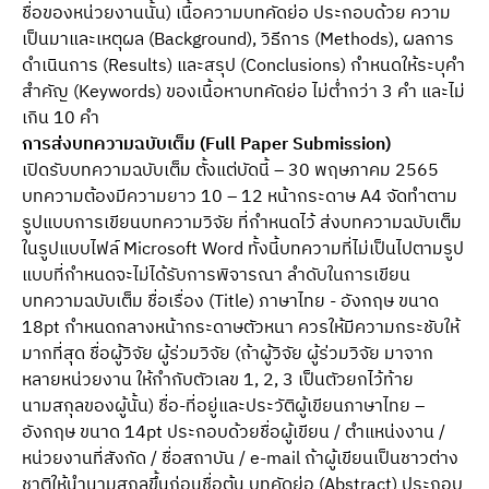
ชื่อของหน่วยงานนั้น) เนื้อความบทคัดย่อ ประกอบด้วย ความ
เป็นมาและเหตุผล (Background), วิธีการ (Methods), ผลการ
ดำเนินการ (Results) และสรุป (Conclusions) กำหนดให้ระบุคำ
สำคัญ (Keywords) ของเนื้อหาบทคัดย่อ ไม่ต่ำกว่า 3 คำ และไม่
เกิน 10 คำ
การส่งบทความฉบับเต็ม (Full Paper Submission)
เปิดรับบทความฉบับเต็ม ตั้งแต่บัดนี้ – 30 พฤษภาคม 2565
บทความต้องมีความยาว 10 – 12 หน้ากระดาษ A4 จัดทำตาม
รูปแบบการเขียนบทความวิจัย ที่กำหนดไว้ ส่งบทความฉบับเต็ม
ในรูปแบบไฟล์ Microsoft Word ทั้งนี้บทความที่ไม่เป็นไปตามรูป
แบบที่กำหนดจะไม่ได้รับการพิจารณา ลำดับในการเขียน
บทความฉบับเต็ม ชื่อเรื่อง (Title) ภาษาไทย - อังกฤษ ขนาด
18pt กำหนดกลางหน้ากระดาษตัวหนา ควรให้มีความกระชับให้
มากที่สุด ชื่อผู้วิจัย ผู้ร่วมวิจัย (ถ้าผู้วิจัย ผู้ร่วมวิจัย มาจาก
หลายหน่วยงาน ให้กำกับตัวเลข 1, 2, 3 เป็นตัวยกไว้ท้าย
นามสกุลของผู้นั้น) ชื่อ-ที่อยู่และประวัติผู้เขียนภาษาไทย –
อังกฤษ ขนาด 14pt ประกอบด้วยชื่อผู้เขียน / ตำแหน่งงาน /
หน่วยงานที่สังกัด / ชื่อสถาบัน / e-mail ถ้าผู้เขียนเป็นชาวต่าง
ชาติให้นำนามสกุลขึ้นก่อนชื่อต้น บทคัดย่อ (Abstract) ประกอบ