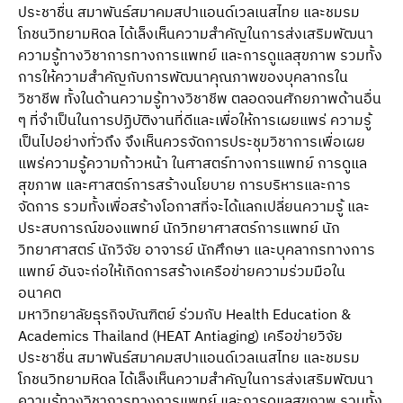
ประชาชื่น สมาพันธ์สมาคมสปาแอนด์เวลเนสไทย และชมรม
โภชนวิทยามหิดล ได้เล็งเห็นความสําคัญในการส่งเสริมพัฒนา
ความรู้ทางวิชาการทางการแพทย์ และการดูแลสุขภาพ รวมทั้ง
การให้ความสําคัญกับการพัฒนาคุณภาพของบุคลากรใน
วิชาชีพ ทั้งในด้านความรู้ทางวิชาชีพ ตลอดจนศักยภาพด้านอื่น
ๆ ที่จําเป็นในการปฏิบัติงานที่ดีและเพื่อให้การเผยแพร่ ความรู้
เป็นไปอย่างทั่วถึง จึงเห็นควรจัดการประชุมวิชาการเพื่อเผย
แพร่ความรู้ความก้าวหน้า ในศาสตร์ทางการแพทย์ การดูแล
สุขภาพ และศาสตร์การสร้างนโยบาย การบริหารและการ
จัดการ รวมทั้งเพื่อสร้างโอกาสที่จะได้แลกเปลี่ยนความรู้ และ
ประสบการณ์ของแพทย์ นักวิทยาศาสตร์การแพทย์ นัก
วิทยาศาสตร์ นักวิจัย อาจารย์ นักศึกษา และบุคลากรทางการ
แพทย์ อันจะก่อให้เกิดการสร้างเครือข่ายความร่วมมือใน
อนาคต
มหาวิทยาลัยธุรกิจบัณฑิตย์ ร่วมกับ Health Education &
Academics Thailand (HEAT Antiaging) เครือข่ายวิจัย
ประชาชื่น สมาพันธ์สมาคมสปาแอนด์เวลเนสไทย และชมรม
โภชนวิทยามหิดล ได้เล็งเห็นความสําคัญในการส่งเสริมพัฒนา
ความรู้ทางวิชาการทางการแพทย์ และการดูแลสุขภาพ รวมทั้ง