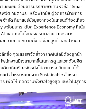
รแข่งขันประกอบอาหารสตรีทฟู้ดฟรีสไตล์ งานยัง
ละความยั่งยืน ด้วยการบรรยายพิเศษหัวข้อ “Smart 
วัต กันตามระ หรือพี่โทมัส ผู้จัดการฝ่ายการ
 จำกัด ที่มาแชร์ข้อมูลจากวงในเทรนด์ท่องเที่ยว
ty พร้อมยกระดับสู่ Experience Economy ที่เน้น
I และเทคโนโลยีอัจฉริยะเข้ามาวิเคราะห์
นือความคาดหมายตั้งแต่ก่อนลูกค้าเอ่ยปากขอ
งลึกซึ้ง คุณสรรพวัตย้ำว่า เทคโนโลยีต้องถูกนำ
ให้พนักงานมีเวลามากขึ้นในการดูแลแขกด้วยจิต
เดียวที่เครื่องจักรยังไม่สามารถเลียนแบบได้ 
 Smart สำหรับระบบงาน Sustainable สำหรับ
าร เพื่อให้เกิดความพึงพอใจสูงสุดและนำไปสู่การ