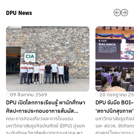
DPU News
09 สิงหาคม 2569
20 กรกฎาคม 2
DPU เปิดโลกการเรียนรู้ พานักศึกษา
DPU จับมือ BOI–
ศิลปะการประกอบอาหารสัมผัส
‘สถาปนิกสุขภาพ
คณะการท่องเที่ยวและการโรงแรม
มหาวิทยาลัยธุรกิจบัณฑิตย์ จั
ประสบการณ์จริงในประเทศ
อาหาร Wellness 
มหาวิทยาลัยธุรกิจบัณฑิตย์ (DPU) มุ่งยก
และ สอวช. จัดกิจก
สหรัฐอเมริกา เพื่อยกระดับทักษะสู่
ธุรกิจไทย
ระดับทักษะวิชาชีพสู่มาตรฐานสากล พา
ศาสตร์โภชนาการ 