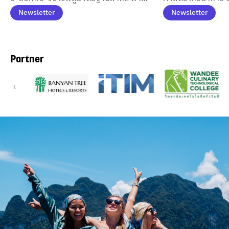
มาตรฐานสากล
นักศึกษาหลักสูตรศิลปะการประกอบ
AI สร้างผู้ประกอบก
Newsletter
Newsletter
อาหารบินตรงสู่รัฐแคลิฟอร์เนีย ประเทศ
รองรับอุตสาหกรรม
สหรัฐอเมริกา เพื่อเปิดโลกการเรียนรู้นอก
ห้องเรียนผ่านการแข่งขันทำอาหารระดับ
Partner
นานาชาติและศึกษาอุตสาหกรรมอาหาร
ตะวันตกจากแหล่งต้นกำเนิด