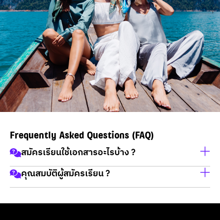
Frequently Asked Questions (FAQ)
สมัครเรียนใช้เอกสารอะไรบ้าง ?
คุณสมบัติผู้สมัครเรียน ?
สำเนาบัตรประชาชน
สำเนาทะเบียนบ้าน
เป็นผู้จบการศึกษาในวุฒิ ม.6 / กศน / ปวช / ปวส และ ปริญญา
วุฒิการศึกษา
ตรี / มีใจรักในงานบริการ