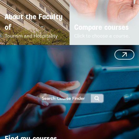
About the Faculty 
of
Compare courses
Tourism and Hospitality
Click to choose a course.
Find my courses