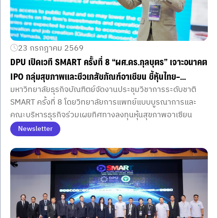
23 กรกฎาคม 2569
DPU เปิดเวที SMART ครั้งที่ 8 “ผศ.ดร.กุลบุตร” เจาะอนาคต
IPO กลุ่มสุขภาพและชีวเภสัชภัณฑ์อาเซียน ชี้หุ้นไทย–
มหาวิทยาลัยธุรกิจบัณฑิตย์จัดงานประชุมวิชาการระดับชาติ
มาเลเซียเด่นระยะยาว เตือนราคาพุ่งวันแรกไม่การันตีกำไร
SMART ครั้งที่ 8 โดยวิทยาลัยการแพทย์แบบบูรณาการและ
ย้ำอ่านหนังสือชี้ชวน–บริหาร Cash Flow ก่อนลงทุน
คณะบริหารธุรกิจร่วมเผยทิศทางลงทุนหุ้นสุขภาพอาเซียน
Newsletter