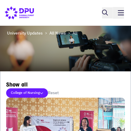
University Updates
All News
All
>
>
Show all
Reset
College of Nursing