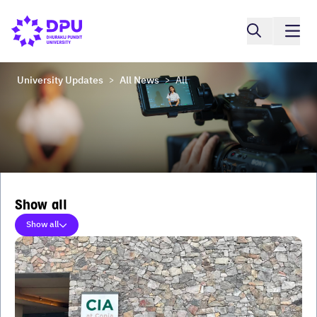
University Updates
All News
All
>
>
Show all
Show all