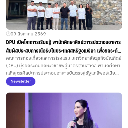
09 สิงหาคม 2569
DPU เปิดโลกการเรียนรู้ พานักศึกษาศิลปะการประกอบอาหาร
สัมผัสประสบการณ์จริงในประเทศสหรัฐอเมริกา เพื่อยกระดับ
คณะการท่องเที่ยวและการโรงแรม มหาวิทยาลัยธุรกิจบัณฑิตย์
ทักษะสู่มาตรฐานสากล
(DPU) มุ่งยกระดับทักษะวิชาชีพสู่มาตรฐานสากล พานักศึกษา
หลักสูตรศิลปะการประกอบอาหารบินตรงสู่รัฐแคลิฟอร์เนีย
ประเทศสหรัฐอเมริกา เพื่อเปิดโลกการเรียนรู้นอกห้องเรียน
Newsletter
ผ่านการแข่งขันทำอาหารระดับนานาชาติและศึกษา
อุตสาหกรรมอาหารตะวันตกจากแหล่งต้นกำเนิด