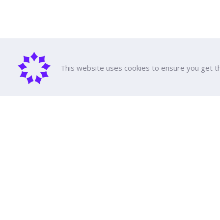
This website uses cookies to ensure you get t
About D
DPU Histor
Executive 
Achieveme
Dhurakij Pundit University
All Course
Tuition fee
110/1-4 Prachachuen Road

Scholarshi
Laksi, Bangkok, 10210
Support Ed
Education 
Event Cale
Google Maps