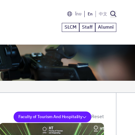
ไทย
En
中文
SLCM
Staff
Alumni
Reset
Faculty of Tourism And Hospitality