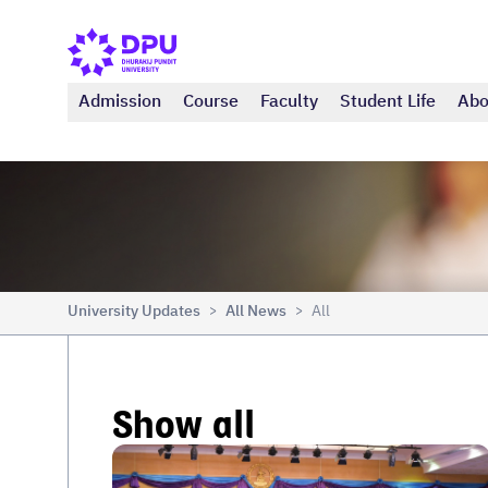
Admission
Course
Faculty
Student Life
Abo
University Updates
All News
All
>
>
Show all