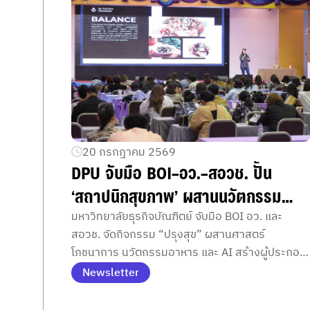
20 กรกฎาคม 2569
DPU จับมือ BOI–อว.–สอวช. ปั้น
‘สถาปนิกสุขภาพ’ ผสานนวัตกรรม
อาหาร Wellness และ AI ขับเคลื่อน
มหาวิทยาลัยธุรกิจบัณฑิตย์ จับมือ BOI อว. และ
สอวช. จัดกิจกรรม “ปรุงสุข” ผสานศาสตร์
ธุรกิจไทย
โภชนาการ นวัตกรรมอาหาร และ AI สร้างผู้ประกอบ
การสุขภาพรุ่นใหม่รองรับอุตสาหกรรม Wellness
Newsletter