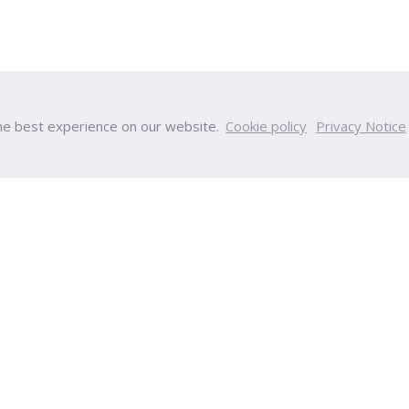
he best experience on our website.
Cookie policy
Privacy Notice
PU
College
y
College of Innovative Business
Team
Accountancy
nt
College of Engineering and Tec
s
College of Integrative Medicine
s
College of Aviation Developmen
ps
College of Creative Design and
ucation
Technology
Calendar
College of Health and Wellness
ndar
International College