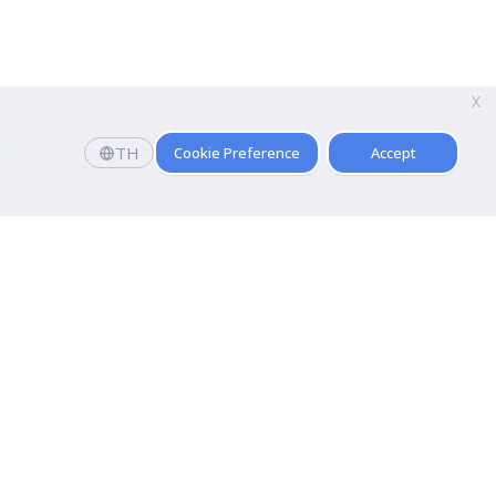
X
TH
Cookie Preference
Accept
Faculty
 and
Faculty of Communication Arts
Faculty of Fine and Applied Arts
hnology
Pridi Banomyong Faculty of Law
Faculty of Public Administration
t and Training
Faculty of Tourism And Hospitality
 Entertainment
Faculty of Arts
Faculty of Medical Technology
Faculty of Sports Science
Faculty of Physical Therapy