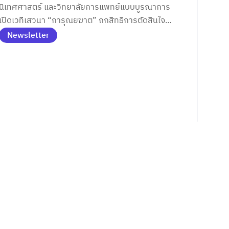
นิเทศศาสตร์ และวิทยาลัยการแพทย์แบบบูรณาการ
การแพทย์ จริยธรรม และพุทธศาสนา
เปิดเวทีเสวนา “การุณยฆาต” ถกสิทธิการตัดสินใจ
วาระสุดท้ายของชีวิตผ่านมุมกฎหมาย การแพทย์
Newsletter
จริยธรรม และพุทธศาสนา