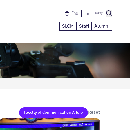
ไทย
En
中文
SLCM
Staff
Alumni
Reset
Faculty of Communication Arts