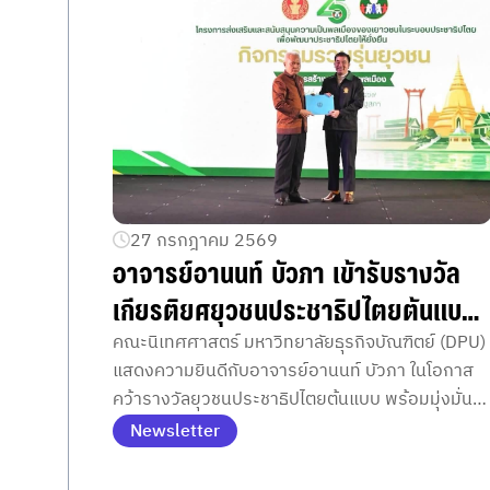
27 กรกฎาคม 2569
อาจารย์อานนท์ บัวภา เข้ารับรางวัล
เกียรติยศยุวชนประชาธิปไตยต้นแบบ
จากประธานรัฐสภา
คณะนิเทศศาสตร์ มหาวิทยาลัยธุรกิจบัณฑิตย์ (DPU)
แสดงความยินดีกับอาจารย์อานนท์ บัวภา ในโอกาส
คว้ารางวัลยุวชนประชาธิปไตยต้นแบบ พร้อมมุ่งมั่น
ขับเคลื่อนวิสัยทัศน์ในการพัฒนาครีเอเตอร์รุ่นใหม่ที่มี
Newsletter
คุณภาพและมีคุณธรรม