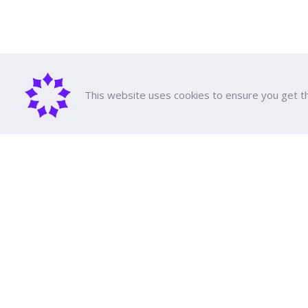
This website uses cookies to ensure you get t
About D
DPU Histor
Executive 
Achieveme
Dhurakij Pundit University
All Course
Tuition fee
110/1-4 Prachachuen Road

Scholarshi
Laksi, Bangkok, 10210
Support Ed
Education 
Event Cale
Google Maps