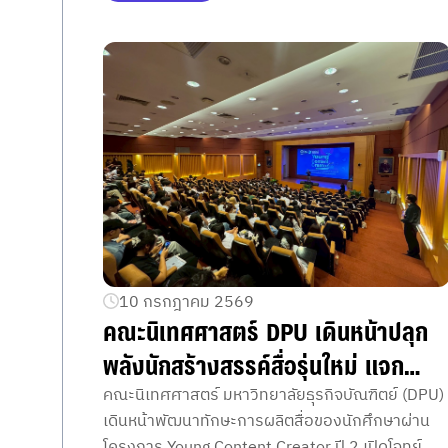
โครงการ “พื้นที่ปลอดภัยเคลื่อนที่”
10 กรกฎาคม 2569
คณะนิเทศศาสตร์ DPU เดินหน้าปลุก
พลังนักสร้างสรรค์สื่อรุ่นใหม่ แจก
โจทย์แข่งขัน “Young Content
คณะนิเทศศาสตร์ มหาวิทยาลัยธุรกิจบัณฑิตย์ (DPU)
เดินหน้าพัฒนาทักษะการผลิตสื่อของนักศึกษาผ่าน
Creator ปี 2” เตรียมประกาศผลคลิป
โครงการ Young Content Creator ปี 2 เปิดโจทย์