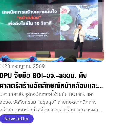
20 กรกฎาคม 2569
DPU จับมือ BOI–อว.–สอวช. ดึง
ศาสตร์สร้างอัตลักษณ์หน้ากล้องและ
การผลิตคอนเทนต์ ปั้น ‘สถาปนิก
มหาวิทยาลัยธุรกิจบัณฑิตย์ ร่วมกับ BOI อว. และ
สอวช. จัดกิจกรรม “ปรุงสุข” ถ่ายทอดเทคนิคการ
สุขภาพ’ เจาะเทคนิคพัฒนาศักยภาพ
สร้างอัตลักษณ์หน้ากล้อง การเล่าเรื่อง และการผลิต
สื่อสารไปยังกลุ่มเป้าหมาย
คอนเทนต์ด้วย AI เพื่อยกระดับผู้ประกอบการสุขภาพ
Newsletter
สู่ตลาด