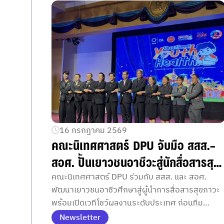
16 กรกฎาคม 2569
คณะนิเทศศาสตร์ DPU จับมือ สสส.–
สอศ. ปั้นเยาวชนอาชีวะสู่นักสื่อสารสุข
ภาวะ ดันทีมวิทยาลัยอาชีวศึกษา
คณะนิเทศศาสตร์ DPU ร่วมกับ สสส. และ สอศ.
พัฒนาเยาวชนอาชีวศึกษาสู่ผู้นำการสื่อสารสุขภาวะ
เชียงรายคว้า Best of The Best
พร้อมเปิดเวทีโชว์ผลงานระดับประเทศ ก่อนทีม
ด้วย “พื้นที่ปลอดภัยเคลื่อนที่”
วิทยาลัยอาชีวศึกษาเชียงรายคว้ารางวัลสูงสุดด้วย
Newsletter