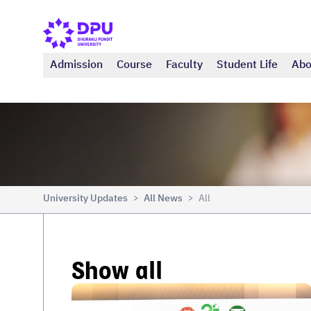
Admission
Course
Faculty
Student Life
Abo
University Updates
All News
All
>
>
Show all