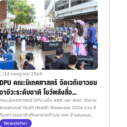
14 กรกฎาคม 2569
DPU คณะนิเทศศาสตร์ จัดเวทีเยาวชน
อาชีวะระดับชาติ โชว์พลังสื่อ
สร้างสรรค์ ลุ้นสุดยอดโครงการสุข
คณะนิเทศศาสตร์ DPU ผนึก สสส. และ สอศ. จัดงาน
Vocational Youth Health Showcase 2026 รวม 8
ภาวะ 2569
ทีมเยาวชนอาชีวศึกษาจากทั่วประเทศ นำเสนอผล
งานสื่อสร้างสรรค์ด้านสุขภาวะ พร้อมประกาศรางวัล
Newsletter