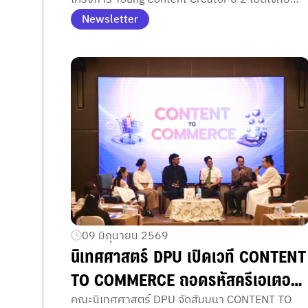
วิดีโอสร้างสรรค์ 14 กรกฎาคมนี้
แข่งขันสร้างคอนเทนต์สร้างสรรค์ พร้อมประกาศผล
Newsletter
ผลงานยอดเยี่ยม 14 กรกฎาคมนี้
09 มิถุนายน 2569
นิเทศศาสตร์ DPU เปิดเวที CONTENT
TO COMMERCE ถอดรหัสครีเอเตอร์
ยุค AI โชว์ศักยภาพปริญญาโทเรียน
คณะนิเทศศาสตร์ DPU จัดสัมมนา CONTENT TO