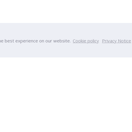
he best experience on our website.
Cookie policy
Privacy Notice
PU
College
y
College of Innovative Business
Team
Accountancy
nt
College of Engineering and Tec
s
College of Integrative Medicine
s
College of Aviation Developmen
ps
College of Creative Design and
ucation
Technology
Calendar
College of Health and Wellness
ndar
International College