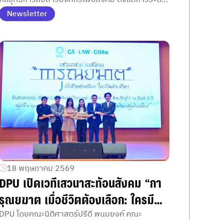
ทุนดิจิทัล การสร้างความศรัทธา ไปจนถึงการขับ
Newsletter
เคลื่อนผลกระทบเชิงบวกที่เกิดขึ้นได้จริงในสังคม
18 พฤษภาคม 2569
DPU เปิดเวทีเสวนาสะท้อนสังคม “กา
รุณยฆาต เมื่อชีวิตต้องเลือก: ใครมี
สิทธิจบชีวิต?” ถกมุมมองกฎหมาย
DPU โดยคณะนิติศาสตร์ปรีดี พนมยงค์ คณะ