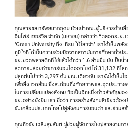
คุณสายชล ทรัพย์มากอุดม หัวหน้าคณะผู้บริหารด้านสื่อ
อินโฟร์ เซอร์วิส จำกัด (มหาชน) กล่าวว่า “ตลอดระยะเว
‘Green University ทิ้ง เทิร์น ให้โลกจำ’ เราได้เห็นพลัง
ภูมิใจที่ได้เห็นความร่วมมือจากสถาบันการศึกษาทั่ว
ขยะขวดพลาสติกที่ใช้แล้วได้กว่า 1.6 ล้านชิ้น นับเป็นน
ลดการปล่อยก๊าซคาร์บอนไดออกไซด์ได้ 31,132 กิโลกร
ปลูกต้นไม้กว่า 3,297 ต้น ขณะเดียวกัน เรายังได้เห็
เพื่อสิ่งแวดล้อม ซึ่งสะท้อนถึงศักยภาพและจุดประก
ในการเปลี่ยนแปลงสังคม ถือเป็นอีกหนึ่งก้าวสำคัญข
ขยะอย่างยั่งยืน เราเชื่อว่า การสร้างสังคมสีเขียวต้อ
ขับเคลื่อนประเทศไทยไปสู่สังคมคาร์บอนต่ำ และร่วมสร้า
คุณกิจชัย เฉลิมสุขสันต์ ผู้ช่วยผู้จัดการใหญ่สายงา