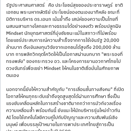
รัฐประศาสนศาสตร์   คือ ประโยชน์สุขของประชาราษฎร์  ชาติ 
เอกชน พระมหากษัตริย์ ประโยชน์ของตนเองมาทีหลัง ขณะที่
มิติการบริหาร ดร.เอนก เน้นย้ำถึง เสน่ห์ของความเป็นไทยที่
ผสมผสานทางโลกและทางธรรมได้อย่างลงตัว พร้อมปลูกฝัง 
Mindset นักยุทธศาสตร์ที่มุ่งชัยชนะแม้ในสภาวะที่ไม่พร้อม 
โดยแชร์ประสบการณ์ความสำเร็จจากการใช้เงินรัฐ 20,000 
ล้านบาท ดึงเงินลงทุนวิจัยจากเอกชนได้สูงถึง 200,000 ล้าน
บาท การพลิกวิกฤตโควิดให้เป็นโอกาสผ่านบทบาท "พระรองที่
ทรงพลัง" ของกระทรวง อว. และโครงการยานอวกาศไทยไป
ดวงจันทร์เพื่อเขย่า Mindset ให้คนในชาติเชื่อมั่นในศักยภาพ
ตนเอง
นอกจากนี้ยังให้ความสำคัญกับ "การเลื่อนชั้นทางสังคม" ที่เปิด
โอกาสให้คนทุกระดับเข้าถึงจุดสูงสุดได้ผ่านการศึกษา ซึ่งเป็น
แรงขับเคลื่อนหลักในการสร้างชาติมากกว่าการมัวกังวลเรื่อง
ความเหลื่อมล้ำ พร้อมกันนี้ ยังแนะให้นักบริหารรุ่นใหม่ก้าวทัน 
AI โดยใช้เทคโนโลยีควบคู่ไปกับปัญญาและความสัมพันธ์เชิง
มนุษย์ เพื่อบรรลุเป้าหมายในการพาประเทศไทยสู่การเป็น