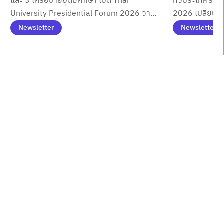
และ 3 เครือข่ายอุดมศึกษา เปิด Thai
ทั่วประเทศร่
Presidential Forum 2026 ขับเคลื่อน
ชิงรางวัล–ทุน
University Presidential Forum 2026 วาง
2026 เปลี่ยนเสื้
มหาวิทยาลัยไทยสู่ New Growth
สมัครได้แล้ววัน
ทิศทางใช้ AI พลิกโฉมมหาวิทยาลัยไทยสู่การ
ทีมประชันฝีมือ
Newsletter
Newsletter
University ด้วย AI
ขับเคลื่อนประเทศ
การศึกษากว่า
Item
1
of
3