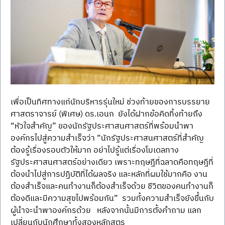
เพื่อเป็นทิศทางแก่นักบริหารรุ่นใหม่ ช่วงท้ายของการบรรยาย 
ศาสตราจารย์ (พิเศษ) ดร.เอนก  ยังได้ฝากข้อคิดทิ้งท้ายถึง 
“หัวใจสำคัญ” ของนักรัฐประศาสนศาสตร์ที่พร้อมนำพา
องค์กรไปสู่ความสำเร็จว่า “นักรัฐประศาสนศาสตร์ที่สำคัญ
ต้องรู้เรื่องรอบตัวให้มาก อย่าไปรู้แต่เรื่องโมเดลทาง
รัฐประศาสนศาสตร์อย่างเดียว เพราะทฤษฎีที่ฉลาดคือทฤษฎีที่
ต้องนำไปสู่การปฏิบัติที่ได้ผลจริง และหลักที่ผมใช้มากคือ งาน
ต้องสำเร็จและคนทำงานก็ต้องสำเร็จด้วย ชีวิตของคนทำงานก็
ต้องดีและมีความสุขไปพร้อมกัน”  รวมทั้งความสำเร็จยังขึ้นกับ
ผู้นำจะนำพาองค์กรด้วย   หลังจากนั้นมีการตั้งคำถาม แลก
เปลี่ยนกับนักศึกษาทั้งสองหลักสูตร