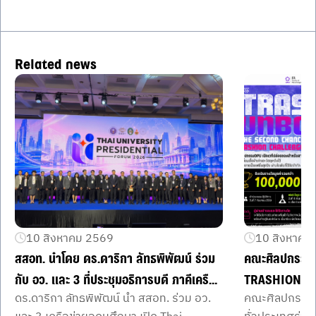
Related news
10 สิงหาคม 2569
10 สิงหาคม
สสอท. นำโดย ดร.ดาริกา ลัทธพิพัฒน์ ร่วม
คณะศิลปกรรมศ
กับ อว. และ 3 ที่ประชุมอธิการบดี ภาคีเครือ
TRASHION U
ดร.ดาริกา ลัทธพิพัฒน์ นำ สสอท. ร่วม อว.
คณะศิลปกรรมศ
ข่ายอุดมศึกษา เปิดเวที Thai University
ปลุกไอเดีย เปลี่