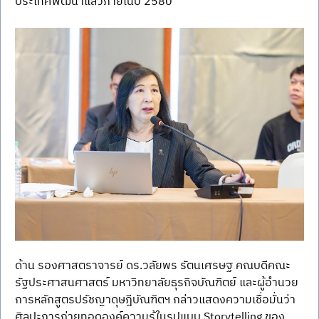
ประเทศพัฒนาแล้วภายในปี 2580 
ด้าน รองศาสตราจารย์ ดร.วลัยพร รัตนเศรษฐ คณบดีคณะ
รัฐประศาสนศาสตร์ มหาวิทยาลัยธุรกิจบัณฑิตย์ และผู้อำนวย
การหลักสูตรปรัชญาดุษฎีบัณฑิตฯ กล่าวแสดงความเชื่อมั่นว่า
ศิลปะการถ่ายทอดองค์ความรู้ในรูปแบบ Storytelling ของ 