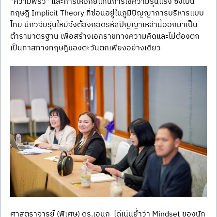
"ความพริ้ว" และการให้อภัยแทนการใช้ความรุนแรง ซึ่งเป็น
ทฤษฎี Implicit Theory ที่ซ่อนอยู่ในภูมิปัญญาการบริหารแบบ
ไทย นักวิจัยรุ่นใหม่จึงต้องถอดรหัสปัญญาเหล่านี้ออกมาเป็น
ตำรามาตรฐาน เพื่อสร้างเอกราชทางความคิดและไม่ต้องตก
เป็นทาสทางทฤษฎีของตะวันตกเพียงอย่างเดียว
ศาสตราจารย์ (พิเศษ) ดร.เอนก  ได้เน้นย้ำว่า Mindset ของนัก