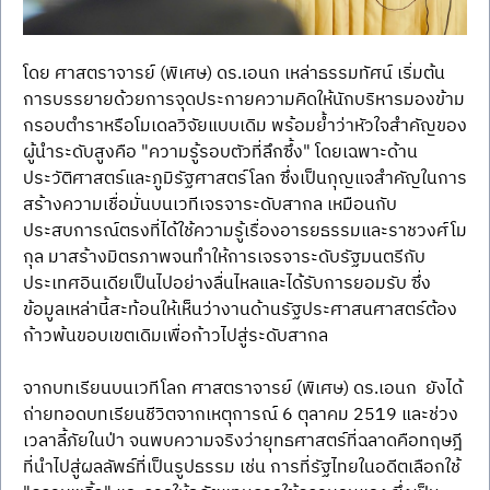
โดย ศาสตราจารย์ (พิเศษ) ดร.เอนก เหล่าธรรมทัศน์ เริ่มต้น
การบรรยายด้วยการจุดประกายความคิดให้นักบริหารมองข้าม
กรอบตำราหรือโมเดลวิจัยแบบเดิม พร้อมย้ำว่าหัวใจสำคัญของ
ผู้นำระดับสูงคือ "ความรู้รอบตัวที่ลึกซึ้ง" โดยเฉพาะด้าน
ประวัติศาสตร์และภูมิรัฐศาสตร์โลก ซึ่งเป็นกุญแจสำคัญในการ
สร้างความเชื่อมั่นบนเวทีเจรจาระดับสากล เหมือนกับ
ประสบการณ์ตรงที่ได้ใช้ความรู้เรื่องอารยธรรมและราชวงศ์โม
กุล มาสร้างมิตรภาพจนทำให้การเจรจาระดับรัฐมนตรีกับ
ประเทศอินเดียเป็นไปอย่างลื่นไหลและได้รับการยอมรับ ซึ่ง
ข้อมูลเหล่านี้สะท้อนให้เห็นว่างานด้านรัฐประศาสนศาสตร์ต้อง
ก้าวพ้นขอบเขตเดิมเพื่อก้าวไปสู่ระดับสากล
จากบทเรียนบนเวทีโลก ศาสตราจารย์ (พิเศษ) ดร.เอนก  ยังได้
ถ่ายทอดบทเรียนชีวิตจากเหตุการณ์ 6 ตุลาคม 2519 และช่วง
เวลาลี้ภัยในป่า จนพบความจริงว่ายุทธศาสตร์ที่ฉลาดคือทฤษฎี
ที่นำไปสู่ผลลัพธ์ที่เป็นรูปธรรม เช่น การที่รัฐไทยในอดีตเลือกใช้ 