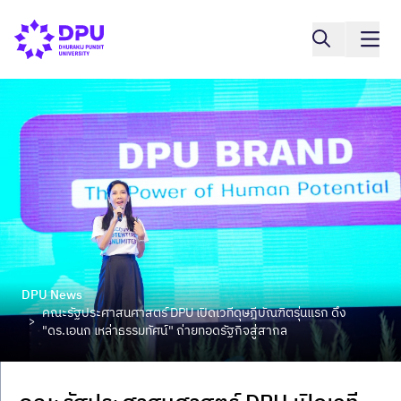
DPU News
คณะรัฐประศาสนศาสตร์ DPU เปิดเวทีดุษฎีบัณฑิตรุ่นแรก ดึง
>
"ดร.เอนก เหล่าธรรมทัศน์" ถ่ายทอดรัฐกิจสู่สากล