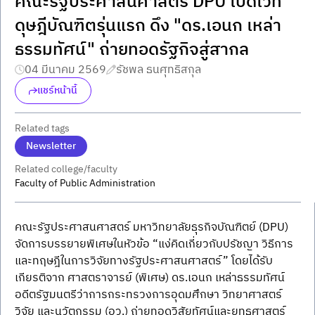
คณะรัฐประศาสนศาสตร์ DPU เปิดเวที
ดุษฎีบัณฑิตรุ่นแรก ดึง "ดร.เอนก เหล่า
ธรรมทัศน์" ถ่ายทอดรัฐกิจสู่สากล
04 มีนาคม 2569
รัชพล ธนศุทธิสกุล
แชร์หน้านี้
Related tags
Newsletter
Related college/faculty
Faculty of Public Administration
คณะรัฐประศาสนศาสตร์ มหาวิทยาลัยธุรกิจบัณฑิตย์ (DPU) 
จัดการบรรยายพิเศษในหัวข้อ “แง่คิดเกี่ยวกับปรัชญา วิธีการ 
และทฤษฎีในการวิจัยทางรัฐประศาสนศาสตร์” โดยได้รับ
เกียรติจาก ศาสตราจารย์ (พิเศษ) ดร.เอนก เหล่าธรรมทัศน์ 
อดีตรัฐมนตรีว่าการกระทรวงการอุดมศึกษา วิทยาศาสตร์ 
วิจัย และนวัตกรรม (อว.) ถ่ายทอดวิสัยทัศน์และยุทธศาสตร์