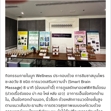
กิจกรรมภายในบูท Wellness ประกอบด้วย การชิมชาสมุนไพร
ชะลอวัย 8 ชนิด การนวดเสริมความจำ (Smart Brain 
Massage) 8 นาที (นั่งบนเก้าอี้) การดูแลรักษาออฟฟิศซินโดรม 
(ปวดเรื้อรังของ บ่า คอ ไหล่ หลัง เอว)  อาการเอ็นข้อศอกด้าน
ใน, เอ็นข้อศอกด้านนอก, นิ้วล็อก ด้วยหลักการนวดไทยขั้นสูง
ตามแนวเส้นประธานสิบ การตรวจสุขภาพแบบองค์รวมด้วย