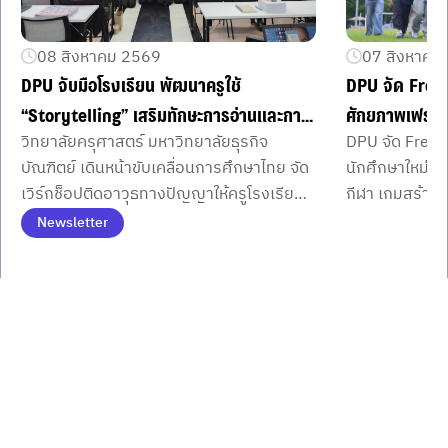
08 สิงหาคม 2569
07 สิงหาคม
DPU จับมือโรงเรียน พัฒนาครูใช้
DPU จัด Fres
“Storytelling” เสริมทักษะการอ่านและการ
ศักยภาพเฟรชชี่
วิทยาลัยครุศาสตร์ มหาวิทยาลัยธุรกิจ
DPU จัด Fresh
คิดของผู้เรียน
คณะ
บัณฑิตย์ เดินหน้าขับเคลื่อนการศึกษาไทย จัด
นักศึกษาใหม่จ
เวิร์กช็อปติดอาวุธทางปัญญาให้ครูโรงเรียน
กีฬา เกมสร้าง
พื้นที่ภาคกลางตอนบนนำเรื่องเล่าทรงพลัง
พร้อมมินิคอนเส
Newsletter
เสริมศักยภาพการคิดและการอ่านอย่าง
มิตรภาพ เครือ
Item
1
ยั่งยืน
รั้วมหาวิทยาลัย
of
3