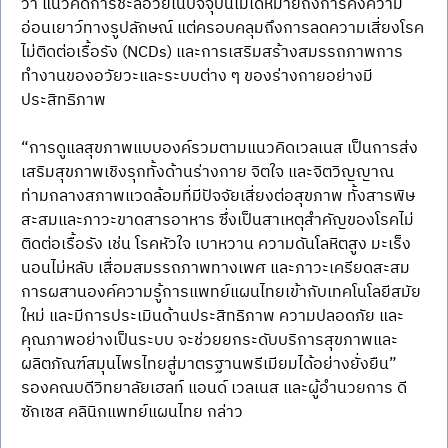
ว่า แนวคิดการชะลอวัยในปัจจุบันไม่ได้หมายถึงการคงความ
อ่อนเยาว์ทางรูปลักษณ์ แต่ครอบคลุมถึงการลดความเสี่ยงโรค
ไม่ติดต่อเรื้อรัง (NCDs) และการเสริมสร้างสมรรถภาพการ
ทำงานของอวัยวะและระบบต่าง ๆ ของร่างกายอย่างมี
ประสิทธิภาพ
“การดูแลสุขภาพแบบองค์รวมตามแนวคิดเวลเนส เป็นการส่ง
เสริมสุขภาพเชิงรุกทั้งด้านร่างกาย จิตใจ และจิตวิญญาณ 
ท่ามกลางสภาพแวดล้อมที่มีปัจจัยเสี่ยงต่อสุขภาพ ทั้งสารพิษ
สะสมและภาวะขาดสารอาหาร ซึ่งเป็นสาเหตุสำคัญของโรคไม่
ติดต่อเรื้อรัง เช่น โรคหัวใจ เบาหวาน ความดันโลหิตสูง มะเร็ง 
นอนไม่หลับ เสื่อมสมรรถภาพทางเพศ และภาวะเครียดสะสม 
การผสานองค์ความรู้การแพทย์แผนไทยเข้ากับเทคโนโลยีสมัย
ใหม่ และมีการประเมินด้านประสิทธิภาพ ความปลอดภัย และ
คุณภาพอย่างเป็นระบบ จะช่วยยกระดับบริการสุขภาพและ
ผลิตภัณฑ์สมุนไพรไทยสู่มาตรฐานพรีเมียมได้อย่างยั่งยืน” 
รองคณบดีวิทยาลัยเฮลท์ แอนด์ เวลเนส และผู้อำนวยการ ดี 
ซักเซส คลินิกแพทย์แผนไทย กล่าว