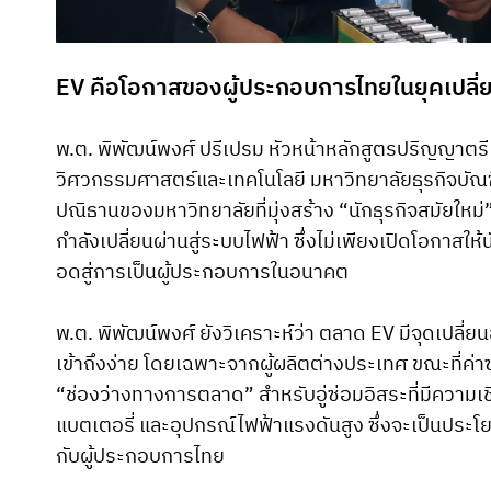
EV คือโอกาสของผู้ประกอบการไทยในยุคเปลี่
พ.ต. พิพัฒน์พงศ์ ปรีเปรม หัวหน้าหลักสูตรปริญญาตร
วิศวกรรมศาสตร์และเทคโนโลยี มหาวิทยาลัยธุรกิจบัณฑ
ปณิธานของมหาวิทยาลัยที่มุ่งสร้าง “นักธุรกิจสมัยให
กำลังเปลี่ยนผ่านสู่ระบบไฟฟ้า ซึ่งไม่เพียงเปิดโอกาสให
อดสู่การเป็นผู้ประกอบการในอนาคต
พ.ต. พิพัฒน์พงศ์ ยังวิเคราะห์ว่า ตลาด EV มีจุดเปลี
เข้าถึงง่าย โดยเฉพาะจากผู้ผลิตต่างประเทศ ขณะที่ค่าซ
“ช่องว่างทางการตลาด” สำหรับอู่ซ่อมอิสระที่มีความเ
แบตเตอรี่ และอุปกรณ์ไฟฟ้าแรงดันสูง ซึ่งจะเป็นประโย
กับผู้ประกอบการไทย