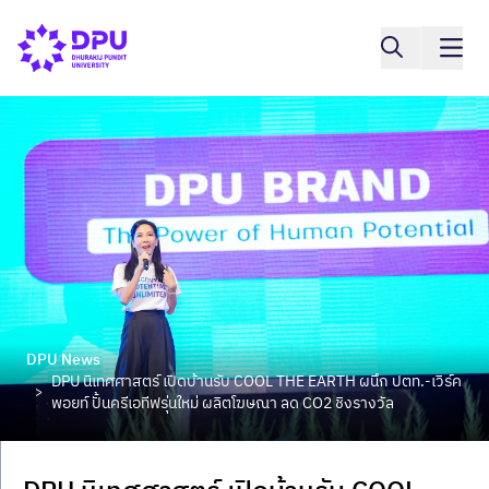
DPU News
DPU นิเทศศาสตร์ เปิดบ้านรับ COOL THE EARTH ผนึก ปตท.-เวิร์ค
>
พอยท์ ปั้นครีเอทีฟรุ่นใหม่ ผลิตโฆษณา ลด CO2 ชิงรางวัล