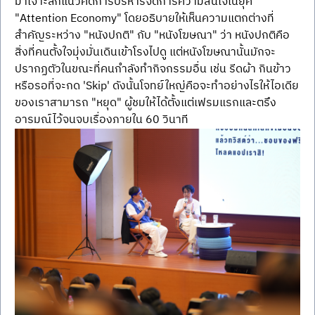
มาเจาะลึกแนวคิดการบริหารจัดการความสนใจในยุค 
"Attention Economy" โดยอธิบายให้เห็นความแตกต่างที่
สำคัญระหว่าง "หนังปกติ" กับ "หนังโฆษณา" ว่า หนังปกติคือ
สิ่งที่คนตั้งใจมุ่งมั่นเดินเข้าโรงไปดู แต่หนังโฆษณานั้นมักจะ
ปรากฏตัวในขณะที่คนกำลังทำกิจกรรมอื่น เช่น รีดผ้า กินข้าว 
หรือรอที่จะกด 'Skip' ดังนั้นโจทย์ใหญ่คือจะทำอย่างไรให้ไอเดีย
ของเราสามารถ "หยุด" ผู้ชมให้ได้ตั้งแต่เฟรมแรกและตรึง
อารมณ์ไว้จนจบเรื่องภายใน 60 วินาที