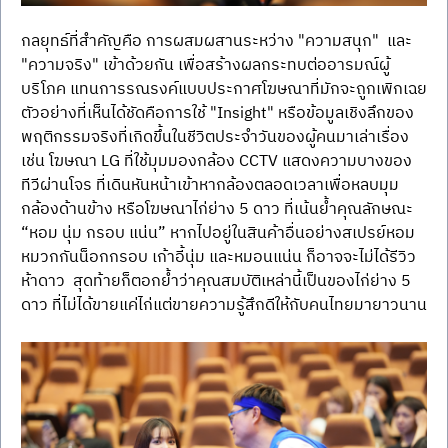
กลยุทธ์ที่สำคัญคือ การผสมผสานระหว่าง "ความสนุก"  และ 
"ความจริง" เข้าด้วยกัน เพื่อสร้างผลกระทบต่ออารมณ์ผู้
บริโภค แทนการรณรงค์แบบประกาศโฆษณาที่มักจะถูกเพิกเฉย 
ตัวอย่างที่เห็นได้ชัดคือการใช้ "Insight" หรือข้อมูลเชิงลึกของ
พฤติกรรมจริงที่เกิดขึ้นในชีวิตประจำวันของผู้คนมาเล่าเรื่อง 
เช่น โฆษณา LG ที่ใช้มุมมองกล้อง CCTV แสดงความบางของ
ทีวีผ่านโจร ที่เดินหันหน้าเข้าหากล้องตลอดเวลาเพื่อหลบมุม
กล้องด้านข้าง หรือโฆษณาไก่ย่าง 5 ดาว ที่เน้นย้ำคุณลักษณะ 
“หอม นุ่ม กรอบ แน่น” หากไปอยู่ในสินค้าอื่นอย่างสเปรย์หอม 
หมวกกันน็อกกรอบ เก้าอี้นุ่ม และหมอนแน่น ก็อาจจะไม่ได้รีวิว
ห้าดาว  สุดท้ายก็ตอกย้ำว่าคุณสมบัติเหล่านี้เป็นของไก่ย่าง 5 
ดาว ที่ไม่ได้ขายแค่ไก่แต่ขายความรู้สึกดีให้กับคนไทยมายาวนาน