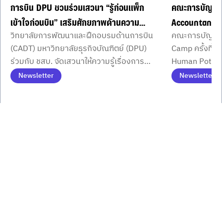
การบิน DPU ชวนร่วมเสวนา “รู้ก่อนแพ็ก
คณะการบัญชี 
เข้าใจก่อนบิน” เสริมศักยภาพด้านความ
Accountant 
วิทยาลัยการพัฒนาและฝึกอบรมด้านการบิน
คณะการบัญชี 
เข้าใจในการตรวจคัดกรองและสิทธิผู้
Potential ที่
(CADT) มหาวิทยาลัยธุรกิจบัณฑิตย์ (DPU)
Camp ครั้งที่ 5
โดยสาร ก่อนกฎหมายใหม่เริ่มใช้ 16 ตุลาคม
แนวคิดของ ดร.
ร่วมกับ ชสบ. จัดเสวนาให้ความรู้เรื่องการ
Human Potentia
นี้
อธิการบดี
ตรวจคัดกรอง สิทธิผู้โดยสาร และ การเตรี
นักศึกษา ลง C
Newsletter
Newsletter
ยมสัมภาระ ก่อนกฎหมายใหม่มีผลบังคับใช้
Item
1
วันที่ 16 ตุลาคม 2569 นี้
of
3