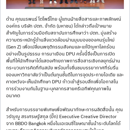
ด้าน คุณนรพนธ์ โตโพธิ์ไทย ผู้แทนฝ่ายสื่อสารและภาพลักษณ์
องค์กร บริษัท ปตท. จำกัด (มหาชน) ได้กล่าวถึงเป้าหมาย
สำคัญในการร่วมมือกับสถาบันการศึกษาว่า ปตท. มุ่งสร้าง
ความตระหนักรู้ด้านสิ่งแวดล้อมผ่านมุมมองของคนรุ่นใหม่ 
(Gen Z) เพื่อเปลี่ยนพฤติกรรมสังคมและแก้ปัญหาโลกร้อน
อย่างเป็นรูปธรรม การมาเยือน DPU ครั้งนี้จึงเป็นการเปิด
พื้นที่ให้นักศึกษาได้แสดงศักยภาพการสื่อสารเชิงกลยุทธ์ผ่าน
กระบวนการคิดที่ทันสมัย พร้อมทั้งชื่นชมบรรยากาศที่ร่มรื่น
ของมหาวิทยาลัยว่าเป็นต้นทุนชั้นดีในการจุดประกายไอเดีย และ
คาดหวังจะเห็นนักศึกษา DPU ก้าวเข้าสู่รอบลึกเพื่อโอกาสใน
การร่วมงานกันในฐานะบุคลากรสายครีเอทีฟคุณภาพใน
อนาคต
สำหรับการบรรยายพิเศษเพื่อพัฒนาทักษะการผลิตสื่อนั้น คุณ
วรัญญู สรเศรษฐ์สกุล (บิ๊ก) Executive Creative Director 
จาก BBDO Bangkok หนึ่งในเอเจนซี่โฆษณาชั้นนำระดับโลกได้