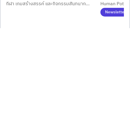
กีฬา เกมสร้างสรรค์ และกิจกรรมสันทนาการ
Human Potentia
อธิการบดี
พร้อมมินิคอนเสิร์ตจาก LOVEiS สร้าง
นักศึกษา ลง C
Newsletter
มิตรภาพ เครือข่าย และประสบการณ์ร่วมใน
Item
1
รั้วมหาวิทยาลัย
of
3