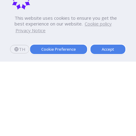
This website uses cookies to ensure you get the
best experience on our website.
Cookie policy
Privacy Notice
TH
Cookie Preference
Accept
Dhurakij Pundit University
110/1-4 Prachachuen Road

Laksi, Bangkok, 10210
Google Maps