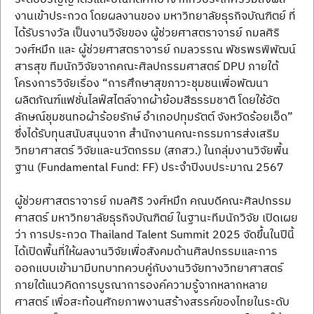
งานเข้าประกวด โดยผลงานของ มหาวิทยาลัยธุรกิจบัณฑิตย์ ที่
ได้รับรางวัล เป็นงานวิจัยของ ผู้ช่วยศาสตราจารย์ กมลศิริ 
วงศ์หมึก และ ผู้ช่วยศาสตราจารย์ กมลวรรณ พัชรพรพิพัฒน์ 
สารสุข ทีมนักวิจัยจากคณะศิลปกรรมศาสตร์ DPU ภายใต้
โครงการวิจัยเรื่อง “การศึกษาสุขภาวะชุมชนเพื่อพัฒนา
ผลิตภัณฑ์แฟชั่นไลฟ์สไตล์จากผ้าย้อมสีธรรมชาติ โดยใช้อัต
ลักษณ์ชุมชนทอผ้าร้อยรักษ์ อำเภอปทุมรัตต์ จังหวัดร้อยเอ็ด” 
ซึ่งได้รับทุนสนับสนุนจาก สำนักงานคณะกรรมการส่งเสริม
วิทยาศาสตร์ วิจัยและนวัตกรรม (สกสว.) ในกลุ่มงานวิจัยพื้น
ฐาน (Fundamental Fund: FF) ประจำปีงบประมาณ 2567
ผู้ช่วยศาสตราจารย์ กมลศิริ วงศ์หมึก คณบดีคณะศิลปกรรม
ศาสตร์ มหาวิทยาลัยธุรกิจบัณฑิตย์ ในฐานะทีมนักวิจัย เปิดเผย
ว่า การประกวด Thailand Talent Summit 2025 จัดขึ้นในปีนี้ 
ได้เปิดพื้นที่ให้ผลงานวิจัยเพื่อสังคมด้านศิลปกรรมและการ
ออกแบบเข้ามามีบทบาทควบคู่กับงานวิจัยทางวิทยาศาสตร์ 
ภายใต้แนวคิดการบูรณาการองค์ความรู้จากหลากหลาย
ศาสตร์ เพื่อสะท้อนศักยภาพงานสร้างสรรค์ของไทยในระดับ