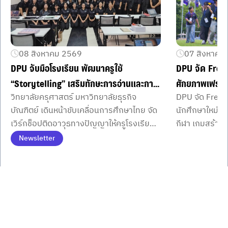
08 สิงหาคม 2569
07 สิงหาคม
DPU จับมือโรงเรียน พัฒนาครูใช้
DPU จัด Fres
“Storytelling” เสริมทักษะการอ่านและการ
ศักยภาพเฟรชชี่
วิทยาลัยครุศาสตร์ มหาวิทยาลัยธุรกิจ
DPU จัด Fresh
คิดของผู้เรียน
คณะ
บัณฑิตย์ เดินหน้าขับเคลื่อนการศึกษาไทย จัด
นักศึกษาใหม่จ
เวิร์กช็อปติดอาวุธทางปัญญาให้ครูโรงเรียน
กีฬา เกมสร้าง
พื้นที่ภาคกลางตอนบนนำเรื่องเล่าทรงพลัง
พร้อมมินิคอนเส
Newsletter
เสริมศักยภาพการคิดและการอ่านอย่าง
มิตรภาพ เครือ
Item
1
ยั่งยืน
รั้วมหาวิทยาลัย
of
3