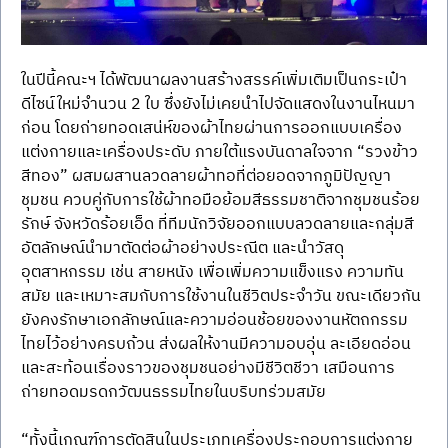
ในปีนี้คณะฯ ได้พัฒนาผลงานสร้างสรรค์เพิ่มเติมเป็นกระเป๋า
ดีไซน์ใหม่จำนวน 2 ใบ ซึ่งยังไม่เคยนำไปจัดแสดงในงานไหนมา
ก่อน โดยถ่ายทอดเสน่ห์ของผ้าไทยผ่านการออกแบบเครื่อง
แต่งกายและเครื่องประดับ ภายใต้แรงบันดาลใจจาก “รวงข้าว
สีทอง” ผสมผสานลวดลายผ้าทอที่ต่อยอดจากภูมิปัญญา
ชุมชน ควบคู่กับการใช้ผ้าทอมือย้อมสีธรรมชาติจากชุมชนร้อย
รักษ์ จังหวัดร้อยเอ็ด ที่ทีมนักวิจัยออกแบบลวดลายและกลุ่มสี
อัตลักษณ์นำมาตัดต่อผ้าอย่างประณีต และนำวัสดุ
อุตสาหกรรม เช่น สายหนัง เพื่อเพิ่มความแข็งแรง ความทัน
สมัย และเหมาะสมกับการใช้งานในชีวิตประจำวัน ขณะเดียวกัน
ยังคงรักษาเอกลักษณ์และความอ่อนช้อยของงานหัตถกรรม
ไทยไว้อย่างครบถ้วน ส่งผลให้งานมีความอบอุ่น ละเอียดอ่อน 
และสะท้อนเรื่องราวของชุมชนอย่างมีชีวิตชีวา เสมือนการ
ถ่ายทอดมรดกวัฒนธรรมไทยในบริบทร่วมสมัย
“ทั้งนี้เกณฑ์การตัดสินในประเภทเครื่องประกอบการแต่งกาย 