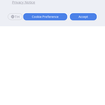
Privacy Notice
TH
Cookie Preference
Accept
Dhurakij Pundit University
110/1-4 Prachachuen Road

Laksi, Bangkok, 10210
Google Maps
Contact Us