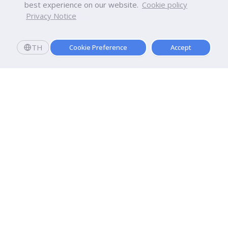
best experience on our website.
Cookie policy
Privacy Notice
TH
Cookie Preference
Accept
Dhurakij Pundit University
110/1-4 Prachachuen Road

Laksi, Bangkok, 10210
Google Maps
Contact Us