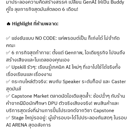
มาประลองความคิดสร้างสรรค์ เปลี่ยน GenAI ให้เป็น Buddy 
คู่ใจ ลุยภารกิจสุดมันส์ตลอด 6 เดือน!
🔥 Highlight ที่ห้ามพลาด:
✅ แข่งขันแบบ NO CODE: แค่พรอมต์เป็น ก็เก่งได้ ไม่จำกัด
คณะ
✅ 6 ภารกิจสุดท้าทาย: ตั้งแต่ Genภาพ, ไอเดียธุรกิจ ไปจนถึง
สร้างเสียงและโมเดลของคุณเอง
✅ Upskill รัวๆ: เรียนรู้เทคนิค AI ใหม่ๆ ที่เอาไปใช้ได้จริงทั้ง
เรื่องเรียนและเรื่องงาน
✅ กระทบไหล่ตัวจริง: พบกับ Speaker ระดับท็อป และ Caster 
สุดมันส์
✅ Capstone Market ตลาดนัดไอเดียสุดล้ำ: ช้อปฉ่ำๆ กับร้าน
ค้าจากฝีมือนักศึกษา DPU ตัวจริงเสียงจริง! พบสินค้าและ
บริการสุดเจ๋งที่ผ่านการปั้นโปรเจกต์จากวิชา Capstone
✅ Stage ใหญ่รออยู่: ผู้เข้ารอบจะได้ไปประลองกันสดๆ ในรอบ 
AI ARENA สุดอลังการ