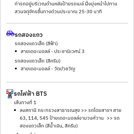
ท่ารถอยู่บริเวณด้านหลังป้ายรถเมล์ ฝั่่งมุ่งหน้าไปทาง
สวนจตุจักรขึ้นทางด่วนประมาณ 25-30 นาที
รถสองแถว
รถสองแถวเล็ก (สีฟ้า)
สายเดอะมอลล์ - ประชานิเวศน์ 3
รถสองแถวเล็ก (สีครีม)
สายเดอะมอลล์ - วัดบัวขวัญ
รถไฟฟ้า BTS
เส้นทางที่ 1
ลงสถานี กระทรวงสาธารณสุข >> รถโดยสารฯ สาย
63, 114, 545 ป้ายเดอะมอลล์งามวงศ์วาน >> รถ
สองแถวเล็ก (สีน้ำเงิน, สีครีม)