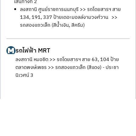
เส้นทางที่ 2
ลงสถานี ศูนย์ราชการนนทบุรี >> รถโดยสารฯ สาย
134, 191, 337 ป้ายเดอะมอลล์งามวงศ์วาน >>
รถสองแถวเล็ก (สีน้ำเงิน, สีครีม)
รถไฟฟ้า MRT
ลงสถานี หมอชิต >> รถโดยสารฯ สาย 63, 104 ป้าย
ตลาดพงษ์เพชร >> รถสองแถวเล็ก (สีแดง) - ประชา
นิเวศน์ 3