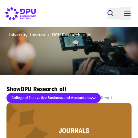
University Updates
DPU Research
All
>
>
ShowDPU Research all
Reset
College of Innovative Business and Accountancy