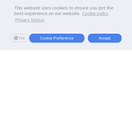
This website uses cookies to ensure you get the
best experience on our website.
Cookie policy
Privacy Notice
TH
Cookie Preference
Accept
Dhurakij Pundit University
110/1-4 Prachachuen Road

Laksi, Bangkok, 10210
Google Maps