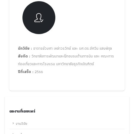
นักวิจัย :
อาจารย์วงศา เหล่าวรวิทย์ และ รศ.ดร.อัศวิน แสงพิกุล
สังกัด :
วิทยาลัยการพัฒนาและฝึกอบรมด้านการบิน และ คณะการ
ท่องเที่ยวและการโรงแรม มหาวิทยาลัยธุรกิจบัณฑิตย์
ปีที่เสร็จ :
2566
ผลงานที่เผยแพร่
งานวิจัย