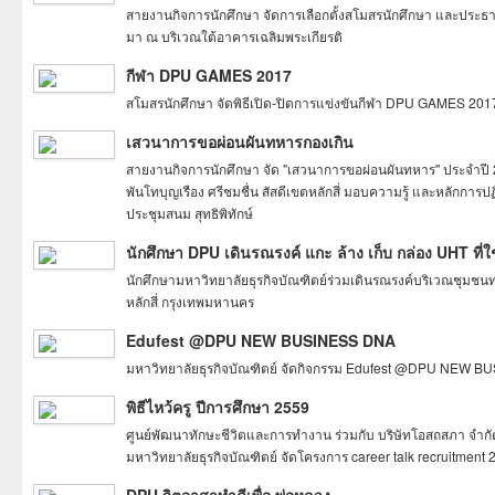
สายงานกิจการนักศึกษา จัดการเลือกตั้งสโมสรนักศึกษา และประธานว
มา ณ บริเวณใต้อาคารเฉลิมพระเกียรติ
กีฬา DPU GAMES 2017
สโมสรนักศึกษา จัดพิธีเปิด-ปิดการแข่งขันกีฬา DPU GAMES 2017
เสวนาการขอผ่อนผันทหารกองเกิน
สายงานกิจการนักศึกษา จัด "เสวนาการขอผ่อนผันทหาร" ประจำปี 25
พันโทบุญเรือง ศรีชมชื่น สัสดีเขตหลักสี่ มอบความรู้ และหลักการ
ประชุมสนม สุทธิพิทักษ์
นักศึกษา DPU เดินรณรงค์ แกะ ล้าง เก็บ กล่อง UHT ที่ใ
นักศึกษามหาวิทยาลัยธุรกิจบัณฑิตย์ร่วมเดินรณรงค์บริเวณชุมชนท่
หลักสี่ กรุงเทพมหานคร
Edufest @DPU NEW BUSINESS DNA
มหาวิทยาลัยธุรกิจบัณฑิตย์ จัดกิจกรรม Edufest @DPU NEW BUS
พิธีไหว้ครู ปีการศึกษา 2559
ศูนย์พัฒนาทักษะชีวิตและการทำงาน ร่วมกับ บริษัทโอสถสภา จำกัด,
มหาวิทยาลัยธุรกิจบัณฑิตย์ จัดโครงการ career talk recruitment 20
DPU จิตอาสาทำดีเพื่อ พ่อหลวง