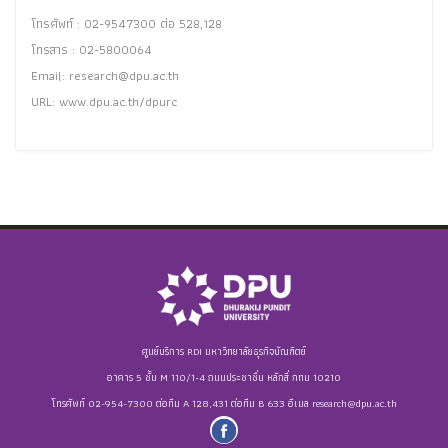
โทรศัพท์ : 02-9547300 ต่อ 528,128
โทรสาร : 02-5800064
Email:
research@dpu.ac.th
URL: www.dpu.ac.th/dpurc
ศูนย์บริการ RDI มหาวิทยาลัยธุรกิจบัณฑิตย์
อาคาร 5 ชั้น M 110/1-4 ถนนประชาชื่น หลักสี่ กทม 10210
โทรศัพท์ 02-954-7300 ต่อทีม A 128,431 ต่อทีม B 633 อีเมล
research@dpu.ac.th