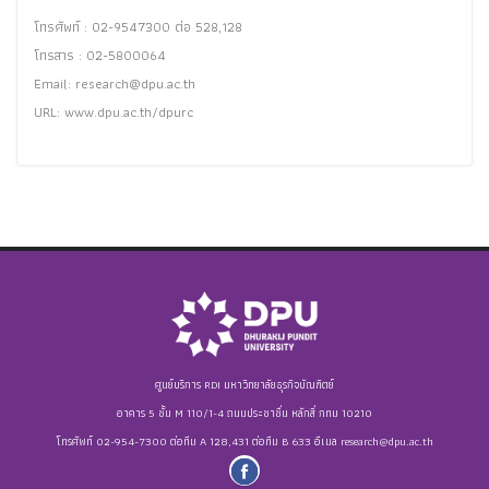
โทรศัพท์ : 02-9547300 ต่อ 528,128
โทรสาร : 02-5800064
Email:
research@dpu.ac.th
URL: www.dpu.ac.th/dpurc
ศูนย์บริการ RDI มหาวิทยาลัยธุรกิจบัณฑิตย์
อาคาร 5 ชั้น M 110/1-4 ถนนประชาชื่น หลักสี่ กทม 10210
โทรศัพท์ 02-954-7300 ต่อทีม A 128,431 ต่อทีม B 633 อีเมล
research@dpu.ac.th