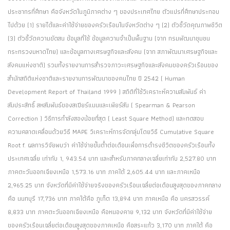
ประชากรที่ศึกษา คือจังหวัดในภูมิภาคต่าง ๆ ของประเทศไทย ตัวแปรที่ศึกษาประกอบ
ไปด้วย (1) รายได้และค่าใช้จ่ายของครัวเรือนในจังหวัดต่าง ๆ (2) ตัวชี้วัดคุณภาพชีวิต
(3) ตัวชี้วัดความขัดสน ข้อมูลที่ใช้ ข้อมูลความจำเป็นพื้นฐาน (จาก กรมพัฒนาชุมชน
กระทรวงมหาดไทย) และข้อมูลทางเศรษฐกิจและสังคม (จาก สภาพัฒนาเศรษฐกิจและ
สังคมแห่งชาติ) รวมทั้งรายงานการสำรวจภาวะเศรษฐกิจและสังคมของครัวเรือนของ
สำนักสถิติแห่งชาติและรายงานการพัฒนาของคนไทย ปี 2542 ( Human
Development Report of Thailand 1999 ) สถิติที่ใช้วิเคราะห์ความสัมพันธ์ ค่า
สัมประสิทธิ์ สหสัมพันธ์ของสเปียร์แมนและเพียร์สัน ( Spearman & Pearson
Correction ) วิธีการกำลังสองน้อยที่สุด ( Least Square Method) และทดสอบ
ความคลาดเคลื่อนด้วยวิธี MAPE วิเคราะห์การจัดกลุ่มโดยวิธี Cumulative Square
Root f. ผลการวิจัยพบว่า ค่าใช้จ่ายขั้นต่ำต่อเดือนเพื่อการดำรงชีวิตของครัวเรือนทั้ง
ประเทศเฉลี่ย เท่ากับ 1, 943.54 บาท และสำหรับภาคกลางเฉลี่ยเท่ากับ 2,527.80 บาท
ภาคตะวันออกเฉียงเหนือ 1,573.16 บาท ภาคใต้ 2,605.44 บาท และภาคเหนือ
2,965.25 บาท จังหวัดที่มีค่าใช้จ่ายจริงของครัวเรือนเฉลี่ยต่อเดือนสูงสุดของภาคกลาง
คือ นนทบุรี 17,736 บาท ภาคใต้คือ ภูเก็ต 13,894 บาท ภาคเหนือ คือ นครสวรรค์
8,833 บาท ภาคตะวันออกเฉียงเหนือ คือหนองคาย 9,132 บาท จังหวัดที่มีค่าใช้จ่าย
ของครัวเรือนเฉลี่ยต่อเดือนสูงสุดของภาคเหนือ คือสระแก้ว 3,170 บาท ภาคใต้ คือ