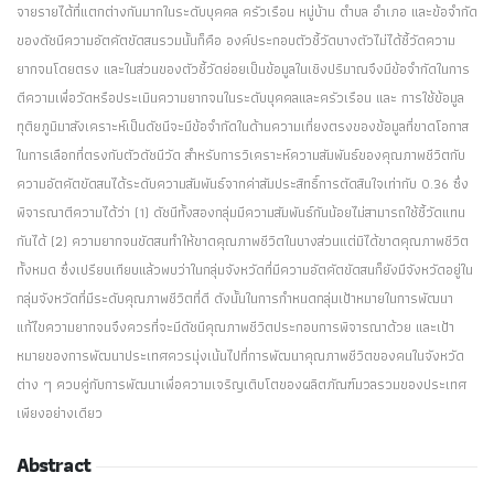
จายรายได้ที่แตกต่างกันมากในระดับบุคคล ครัวเรือน หมู่บ้าน ตำบล อำเภอ และข้อจำกัด
ของดัชนีความอัตคัตขัดสนรวมนั้นก็คือ องค์ประกอบตัวชี้วัดบางตัวไม่ได้ชี้วัดความ
ยากจนโดยตรง และในส่วนของตัวชี้วัดย่อยเป็นข้อมูลในเชิงปริมาณจึงมีข้อจำกัดในการ
ตีความเพื่อวัดหรือประเมินความยากจนในระดับบุคคลและครัวเรือน และ การใช้ข้อมูล
ทุติยภูมิมาสังเคราะห์เป็นดัชนีจะมีข้อจำกัดในด้านความเที่ยงตรงของข้อมูลที่ขาดโอกาส
ในการเลือกที่ตรงกับตัวดัชนีวัด สำหรับการวิเคราะห์ความสัมพันธ์ของคุณภาพชีวิตกับ
ความอัตคัตขัดสนได้ระดับความสัมพันธ์จากค่าสัมประสิทธิ์การตัดสินใจเท่ากับ 0.36 ซึ่ง
พิจารณาตีความได้ว่า (1) ดัชนีทั้งสองกลุ่มมีความสัมพันธ์กันน้อยไม่สามารถใช้ชี้วัดแทน
กันได้ (2) ความยากจนขัดสนทำให้ขาดคุณภาพชีวิตในบางส่วนแต่มิได้ขาดคุณภาพชีวิต
ทั้งหมด ซึ่งเปรียบเทียบแล้วพบว่าในกลุ่มจังหวัดที่มีความอัตคัตขัดสนก็ยังมีจังหวัดอยู่ใน
กลุ่มจังหวัดที่มีระดับคุณภาพชีวิตที่ดี ดังนั้นในการกำหนดกลุ่มเป้าหมายในการพัฒนา
แก้ไขความยากจนจึงควรที่จะมีดัชนีคุณภาพชีวิตประกอบการพิจารณาด้วย และเป้า
หมายของการพัฒนาประเทศควรมุ่งเน้นไปที่การพัฒนาคุณภาพชีวิตของคนในจังหวัด
ต่าง ๆ ควบคู่กับการพัฒนาเพื่อความเจริญเติบโตของผลิตภัณฑ์มวลรวมของประเทศ
เพียงอย่างเดียว
Abstract