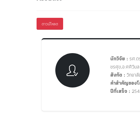
ดาวน์โหลด
นักวิจัย :
รศ.ดร
ชรศุข,อ.ศศิวิมล
สังกัด :
วิทยาลั
คำสำคัญของโ
ปีที่เสร็จ :
254