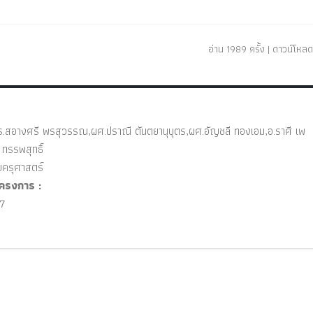
อ่าน 1989 ครั้ง | ดาวน์โหลด
.สอางศรี พรสุวรรณ,ผศ.ปราณี ตันตยานุบุตร,ผศ.อัญชลี ทองเอม,อ.ราศี เพ
 ทรรพสุทธิ์
ยครุศาสตร์
ครงการ :
7