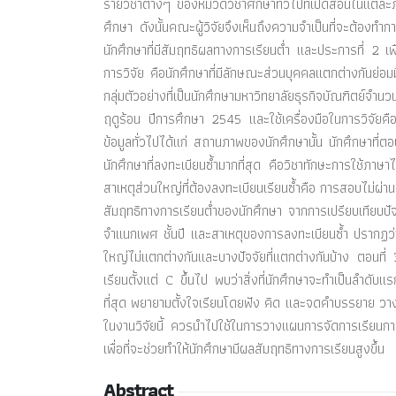
รายวิชาต่างๆ ของหมวดวิชาศึกษาทั่วไปที่เปิดสอนในแต่
ศึกษา ดังนั้นคณะผู้วิจัยจึงเห็นถึงความจำเป็นที่จะต้องท
นักศึกษาที่มีสัมฤทธิผลทางการเรียนต่ำ และประการที่ 2 เ
การวิจัย คือนักศึกษาที่มีลักษณะส่วนบุคคลแตกต่างกันย่อมมีป
กลุ่มตัวอย่างที่เป็นนักศึกษามหาวิทยาลัยธุรกิจบัณฑิตย์
ฤดูร้อน ปีการศึกษา 2545 และใช้เครื่องมือในการวิจัยค
ข้อมูลทั่วไปได้แก่ สถานภาพของนักศึกษานั้น นักศึกษา
นักศึกษาที่ลงทะเบียนซ้ำมากที่สุด คือวิชาทักษะการใช้ภาษ
สาเหตุส่วนใหญ่ที่ต้องลงทะเบียนเรียนซ้ำคือ การสอบไม่ผ่า
สัมฤทธิทางการเรียนต่ำของนักศึกษา จากการเปรียบเทียบปั
จำแนกเพศ ชั้นปี และสาเหตุของการลงทะเบียนซ้ำ ปรากฏว่านั
ใหญ่ไม่แตกต่างกันและบางปัจจัยที่แตกต่างกันบ้าง ตอนที
เรียนตั้งแต่ C ขึ้นไป พบว่าสิ่งที่นักศึกษาจะทำเป็นลำ
ที่สุด พยายามตั้งใจเรียนโดยฟัง คิด และจดคำบรรยาย วาง
ในงานวิจัยนี้ ควรนำไปใช้ในการวางแผนการจัดการเรียนกา
เพื่อที่จะช่วยทำให้นักศึกษามีผลสัมฤทธิทางการเรียนสูงขึ้น
Abstract