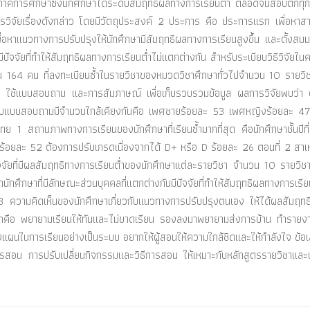
ละภาคการศึกษาซึ่งนักศึกษาได้ระดับสัมฤทธิผลทางการเรียนต่ำ ตลอดจนสอบตกท
ำการวิจัยเรื่องดังกล่าว โดยมีวัตถุประสงค์ 2 ประการ คือ ประการแรก เพื่อหาส
พื่อหาแนวทางการปรับปรุงให้นักศึกษามีสัมฤทธิผลทางการเรียนสูงขึ้น และตั้งสม
ัจจัยที่ทำให้สัมฤทธิผลทางการเรียนต่ำไม่แตกต่างกัน สำหรับระเบียบวิธีวิจัยในครั้
จำนวน 164 คน ที่ลงทะเบียนซ้ำในรายวิชาของหมวดวิชาศึกษาทั่วไปจำนวน 10 รายว
ือ ใช้แบบสอบถาม และการสัมภาษณ์ เพื่อเก็บรวบรวมข้อมูล ผลการวิจัยพบว่า 
ที่ตอบแบบสอบถามมีจำนวนใกล้เคียงกันคือ เพศชายร้อยละ 53 เพศหญิงร้อยละ 
าไทย 1 สถานภาพทางการเรียนของนักศึกษาที่เรียนซ้ำมากที่สุด คือนักศึกษาชั้นปีท
นร้อยละ 52 ต้องการปรับเกรดเนื่องจากได้ D+ หรือ D ร้อยละ 26 ตอนที่ 2 สาเหต
จจัยที่มีผลสัมฤทธิทางการเรียนต่ำของนักศึกษาแต่ละรายวิชา จำนวน 10 รายวิ
กศึกษาที่มีลักษณะส่วนบุคคลที่แตกต่างกันมีปัจจัยที่ทำให้สัมฤทธิผลทางการเรีย
่ 3 ความคิดเห็นของนักศึกษาเกี่ยวกับแนวทางการปรับปรุงตนเอง ให้ได้ผลสัมฤท
ดับแรกคือ พยายามเรียนให้ทันและไม่ขาดเรียน รองลงมาพยายามส่งการบ้าน ทำรายง
แผนในการเรียนอย่างเป็นระบบ อยากให้ผู้สอนให้ความใกล้ชิดและให้กำลังใจ ข้
รสอน การปรับเปลี่ยนกิจกรรมและวิธีการสอน ให้เหมาะกับหลักสูตรรายวิชาและ