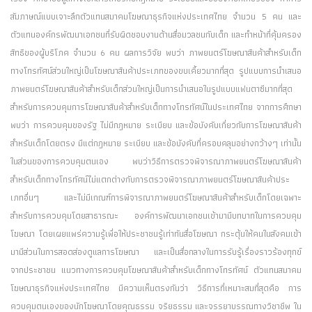
สัมภาษณ์แบบเจาะลึกตัวแทนสมาคมโฆษณาธุรกิจแห่งประเทศไทย จำนวน 5 คน และ
ตัวแทนองค์กรพัฒนาเอกชนที่รับผิดชอบงานด้านสื่อมวลชนกับเด็ก และทำหน้าที่คุ้มครอง
สิทธิของผู้บริโภค จำนวน 6 คน ผลการวิจัย พบว่า ภาพยนตร์โฆษณาสินค้าสำหรับเด็ก
ทางโทรทัศน์ส่วนใหญ่เป็นโฆษณาสินค้าประเภทของขบเคี้ยวมากที่สุด รูปแบบการนำเสนอ
ภาพยนตร์โฆษณาสินค้าสำหรับเด็กส่วนใหญ่เป็นการนำเสนอในรูปแบบแฟนตาซีมากที่สุด
สำหรับการควบคุมการโฆษณาสินค้าสำหรับเด็กทางโทรทัศน์ในประเทศไทย จากการศึกษา
พบว่า การควบคุมของรัฐ ไม่มีกฎหมาย ระเบียบ และข้อบังคับเกี่ยวกับการโฆษณาสินค้า
สำหรับเด็กโดยตรง มีแต่กฎหมาย ระเบียบ และข้อบังคับที่ครอบคลุมอย่างกว้างๆ เท่านั้น
ในส่วนของการควบคุมตนเอง พบว่าวิธีการตรวจพิจารณาภาพยนตร์โฆษณาสินค้า
สำหรับเด็กทางโทรทัศน์ไม่แตกต่างกับการตรวจพิจารณาภาพยนตร์โฆษณาสินค้าประ
เภทอื่นๆ และไม่มีเกณฑ์การพิจารณาภาพยนตร์โฆษณาสินค้าสำหรับเด็กโดยเฉพาะ
สำหรับการควบคุมโดยสาธารณะ องค์การพัฒนาเอกชนเข้ามามีบทบาทในการควบคุม
โฆษณา โดยเผยแพร่ความรู้เพื่อให้ประชาชนรู้เท่าทันสื่อโฆษณา กระตุ้นให้คนในสังคมเข้า
มามีส่วนในการสอดส่องดูแลการโฆษณา และเป็นสื่อกลางในการรับรู้เรื่องราวร้องทุกข์
จากประชาชน แนวทางการควบคุมโฆษณาสินค้าสำหรับเด็กทางโทรทัศน์ ตัวแทนสมาคม
โฆษณาธุรกิจแห่งประเทศไทย มีความเห็นตรงกันว่า วิธีการที่เหมาะสมที่สุดคือ การ
ควบคุมตนเองของนักโฆษณาโดยคุณธรรม จริยธรรม และจรรยาบรรณทางวิชาชีพ ใน