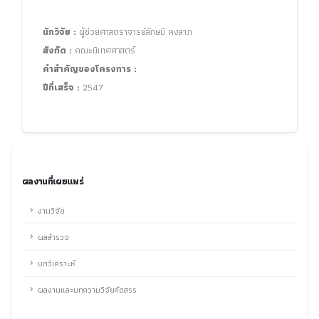
นักวิจัย :
ผู้ช่วยศาสตราจารย์ลักษมี คงลาภ
สังกัด :
คณะนิเทศศาสตร์
คำสำคัญของโครงการ :
ปีที่เสร็จ :
2547
ผลงานที่เผยแพร่
งานวิจัย
ผลสำรวจ
บทวิเคราะห์
ผลงานและบทความวิจัยคัดสรร