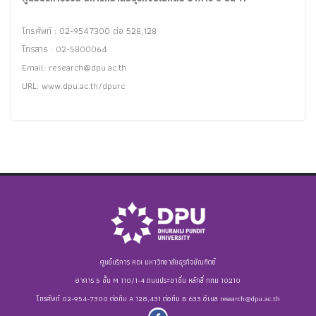
โทรศัพท์ : 02-9547300 ต่อ 528,128
โทรสาร : 02-5800064
Email:
research@dpu.ac.th
URL: www.dpu.ac.th/dpurc
ศูนย์บริการ RDI มหาวิทยาลัยธุรกิจบัณฑิตย์
อาคาร 5 ชั้น M 110/1-4 ถนนประชาชื่น หลักสี่ กทม 10210
โทรศัพท์ 02-954-7300 ต่อทีม A 128,431 ต่อทีม B 633 อีเมล
research@dpu.ac.th