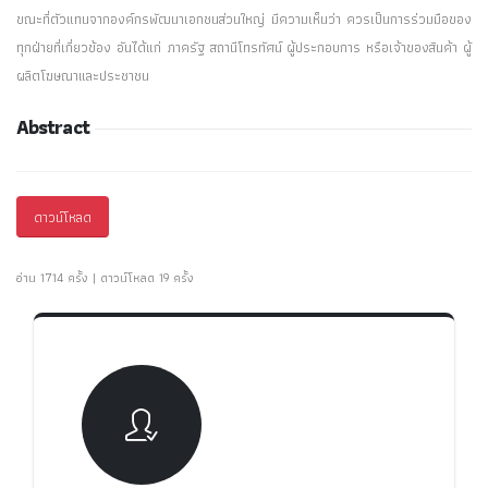
ขณะที่ตัวแทนจากองค์กรพัฒนาเอกชนส่วนใหญ่ มีความเห็นว่า ควรเป็นการร่วมมือของ
ทุกฝ่ายที่เกี่ยวข้อง อันได้แก่ ภาครัฐ สถานีโทรทัศน์ ผู้ประกอบการ หรือเจ้าของสินค้า ผู้
ผลิตโฆษณาและประชาชน
Abstract
ดาวน์โหลด
อ่าน 1714 ครั้ง | ดาวน์โหลด 19 ครั้ง