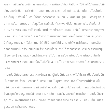
สรรหา เสริมสร้างบุคลิก และการพัฒนาภาพลักษณ์ให้แก่ศิลปิน ค่าใช้จ่ายที่ใช้ในการบันทึก
เสียงของศิลปิน ค่าผลิตปก การออกแบบปก และการถ่ายปก 2. ต้นทุนในการโปรโมชั่น
คือ ต้นทุนในส่วนที่เป็นค่าใช้จ่ายที่เกิดจากการประชาสัมพันธ์ศิลปินในรูปแบบต่างๆ ข้อมูล
จากการสัมภาษณ์พบว่า ต้นทุนในการผลิตสินค้าเพลงจะมีต้นทุนส่วนการโปรโมชั่นกว่า
60% ถึง 70% ของค่าใช้จ่ายทั้งหมดในการทำผลงานเพลง 1 อัลบั้ม การประกอบธุรกิจ
เพลง มีรายได้หลักจาก 1. รายได้จากการขายผลิตภัณฑ์เพลงทั้งงานชุดใหม่และชุดรวม
ฮิตในรูปแบบต่างๆ ได้แก่ เทป ซีดี วีซีดี และดีวีดี 2. รายได้จากค่าโฆษณา และผลิต
กิจกรรมโปรโมทร่วมกับบริษัทเจ้าของสินค้า 3. รายได้จากการขายบัตรและค่าสนับสนุน
(Sponsor) งานแสดงคอนเสิร์ตและรายได้จากการรับงานโชว์ตัว งานโฆษณาสินค้า
(Presenter) ของศิลปินนักร้องในสังกัด 4. รายได้จากการบริหารจัดเก็บค่าลิขสิทธิ์งาน
เพลง
การแข่งขันในอุตสาหกรรมเพลงไทยสากล ผู้แข่งขันในตลาดจะไม่ใช้ราคาเป็นตัวแข่งขัน
(ไม่รวมถึงสินค้าละเมิดลิขสิทธิ์) การแข่งขันในอุตสาหกรรมเพลงไทยสากลไม่ว่าจะเป็น
บริษัทขนาดเล็ก ขนาดกลาง หรือบริษัทขนาดใหญ่ มักจะใช้กลยุทธ์ในการแข่งขันด้านอื่นๆ
ซึ่งกลยุทธ์แต่ละรูปแบบมีลักษณะต่างๆ เช่น การสร้างผลงานที่แตกต่าง การแข่งขันจาก
คุณภาพของสินค้าเพลง และบทเพลง การผลิตสื่อครบวงจร การเพิ่ม และเปลี่ยนแปลง
รูปแบบการนำเสนอบทเพลง