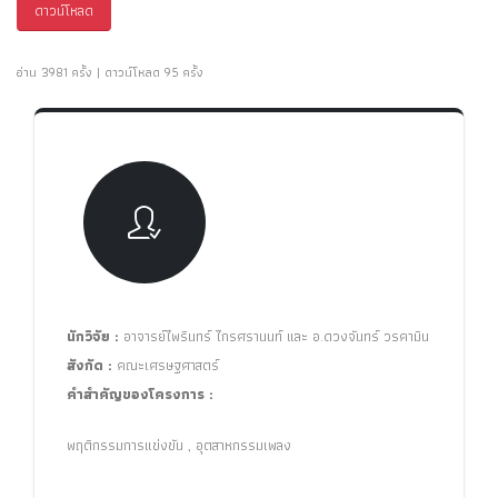
ดาวน์โหลด
อ่าน 3981 ครั้ง | ดาวน์โหลด 95 ครั้ง
นักวิจัย :
อาจารย์ไพรินทร์ ไกรศรานนท์ และ อ.ดวงจันทร์ วรคามิน
สังกัด :
คณะเศรษฐศาสตร์
คำสำคัญของโครงการ :
พฤติกรรมการแข่งขัน , อุตสาหกรรมเพลง