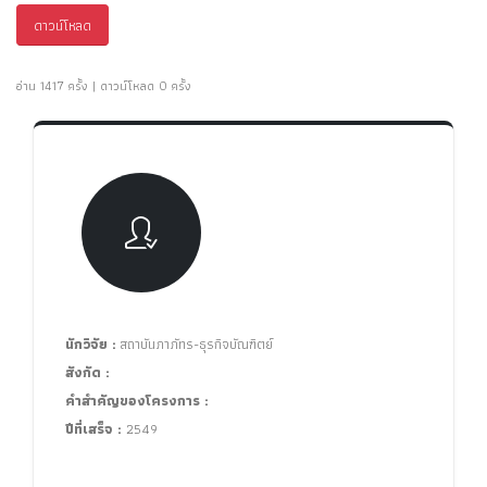
ดาวน์โหลด
อ่าน 1417 ครั้ง | ดาวน์โหลด 0 ครั้ง
นักวิจัย :
สถาบันภาภัทร-ธุรกิจบัณฑิตย์
สังกัด :
คำสำคัญของโครงการ :
ปีที่เสร็จ :
2549