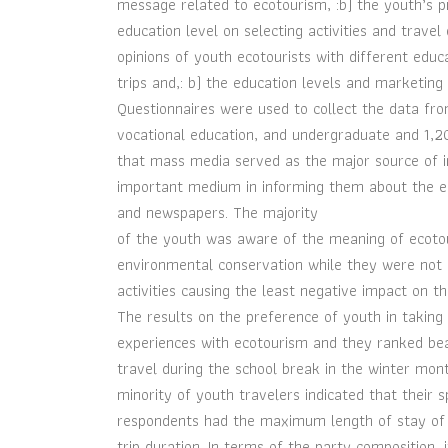
message related to ecotourism, :b) the youth’s pr
education level on selecting activities and trave
opinions of youth ecotourists with different educ
trips and,: b) the education levels and marketing 
Questionnaires were used to collect the data from
vocational education, and undergraduate and 1,20
that mass media served as the major source of i
important medium in informing them about the ec
and newspapers. The majority
of the youth was aware of the meaning of ecotou
environmental conservation while they were not r
activities causing the least negative impact on th
The results on the preference of youth in taking 
experiences with ecotourism and they ranked beac
travel during the school break in the winter mon
minority of youth travelers indicated that their
respondents had the maximum length of stay of 
trip duration. In terms of the party composition,