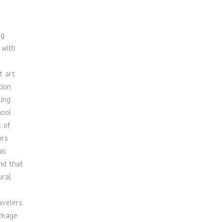
ng
 with
t art
tion
ling
hool
s of
ors
as
nd that
ural
avelers
ackage