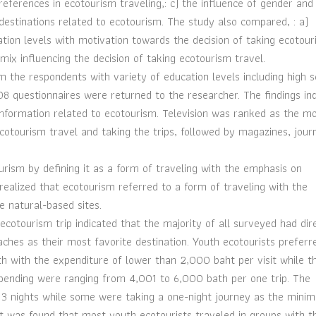
eferences in ecotourism traveling,: c) the influence of gender and
l destinations related to ecotourism. The study also compared, : a)
ation levels with motivation towards the decision of taking ecotou
mix influencing the decision of taking ecotourism travel.
 the respondents with variety of education levels including high s
8 questionnaires were returned to the researcher. The findings in
nformation related to ecotourism. Television was ranked as the m
otourism travel and taking the trips, followed by magazines, jour
rism by defining it as a form of traveling with the emphasis on
ealized that ecotourism referred to a form of traveling with the
e natural-based sites.
ecotourism trip indicated that the majority of all surveyed had dir
hes as their most favorite destination. Youth ecotourists preferr
th with the expenditure of lower than 2,000 baht per visit while t
 spending were ranging from 4,001 to 6,000 bath per one trip. The
3 nights while some were taking a one-night journey as the mini
 it was found that most youth ecotourists traveled in groups with t