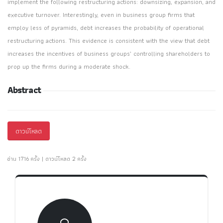
implement the following restructuring actions: downsizing, expansion, and
executive turnover. Interestingly, even in business group firms that
employ less of pyramids, debt increases the probability of operational
restructuring actions. This evidence is consistent with the view that debt
increases the incentives of business groups’ controlling shareholders to
prop up the firms during a moderate shock.
Abstract
ดาวน์โหลด
อ่าน 1716 ครั้ง | ดาวน์โหลด 2 ครั้ง