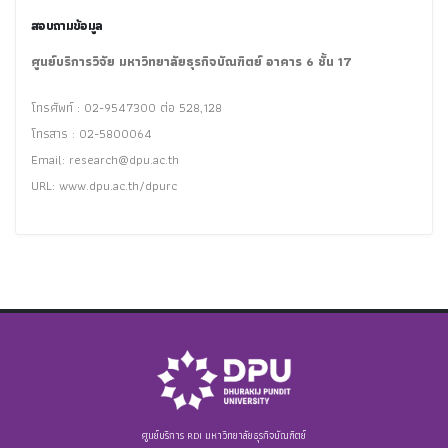
สอบถามข้อมูล
ศูนย์บริการวิจัย มหาวิทยาลัยธุรกิจบัณฑิตย์ อาคาร 6 ชั้น 17
โทรศัพท์ : 02-9547300 ต่อ 528,128
โทรสาร : 02-5800064
Email:
research@dpu.ac.th
URL: www.dpu.ac.th/dpurc
ศูนย์บริการ RDI มหาวิทยาลัยธุรกิจบัณฑิตย์