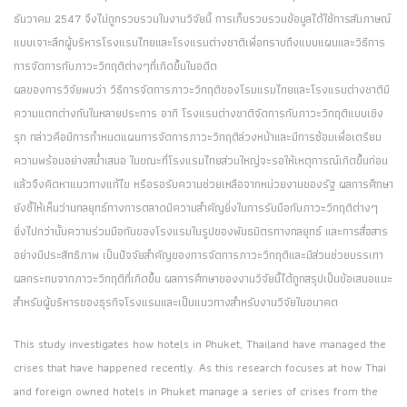
ธันวาคม 2547 จึงไม่ถูกรวบรวมในงานวิจัยนี้ การเก็บรวบรวมข้อมูลได้ใช้การสัมภาษณ์
แบบเจาะลึกผู้บริหารโรงแรมไทยและโรงแรมต่างชาติเพื่อทราบถึงแบบแผนและวิธีการ
การจัดการกับภาวะวิกฤติต่างๆที่เกิดขึ้นในอดีต
ผลของการวิจัยพบว่า วิธีการจัดการภาวะวิกฤติของโรมแรมไทยและโรงแรมต่างชาติมี
ความแตกต่างกันในหลายประการ อาทิ โรงแรมต่างชาติจัดการกับภาวะวิกฤติแบบเชิง
รุก กล่าวคือมีการกำหนดแผนการจัดการภาวะวิกฤติล่วงหน้าและมีการซ้อมเพื่อเตรียม
ความพร้อมอย่างสม่ำเสมอ ในขณะที่โรงแรมไทยส่วนใหญ่จะรอให้เหตุการณ์เกิดขึ้นก่อน
แล้วจึงคิดหาแนวทางแก้ไข หรือรอรับความช่วยเหลือจากหน่วยงานของรัฐ ผลการศึกษา
ยังชี้ให้เห็นว่านกลยุทธ์ทางการตลาดมีความสำคัญยิ่งในการรับมือกับภาวะวิกฤติต่างๆ
ยิ่งไปกว่านั้นความร่วมมือกันของโรงแรมในรูปของพันธมิตรทางกลยุทธ์ และการสื่อสาร
อย่างมีประสิทธิภาพ เป็นปัจจัยสำคัญของการจัดการภาวะวิกฤติและมีส่วนช่วยบรรเทา
ผลกระทบจากภาวะวิกฤติที่เกิดขึ้น ผลการศึกษาของงานวิจัยนี้ได้ถูกสรุปเป็นข้อเสนอแนะ
สำหรับผู้บริหารของธุรกิจโรงแรมและเป็นแนวทางสำหรับงานวิจัยในอนาคต
This study investigates how hotels in Phuket, Thailand have managed the
crises that have happened recently. As this research focuses at how Thai
and foreign owned hotels in Phuket manage a series of crises from the