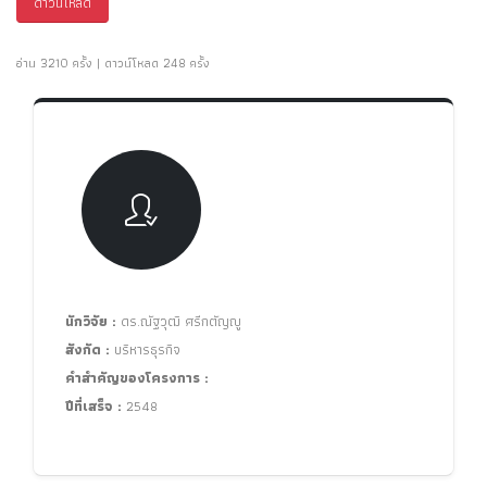
ดาวน์โหลด
อ่าน 3210 ครั้ง | ดาวน์โหลด 248 ครั้ง
นักวิจัย :
ดร.ณัฐวุฒิ ศรีกตัญญู
สังกัด :
บริหารธุรกิจ
คำสำคัญของโครงการ :
ปีที่เสร็จ :
2548