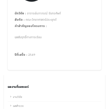
นักวิจัย :
อาจารย์นภาภรณ์ จันทรศัพท์
สังกัด :
คณะวิทยาศาสตร์ประยุกต์
คำสำคัญของโครงการ :
ผลสัมฤทธิ์ทางการเรียน
ปีที่เสร็จ :
2549
ผลงานที่เผยแพร่
งานวิจัย
ผลสำรวจ