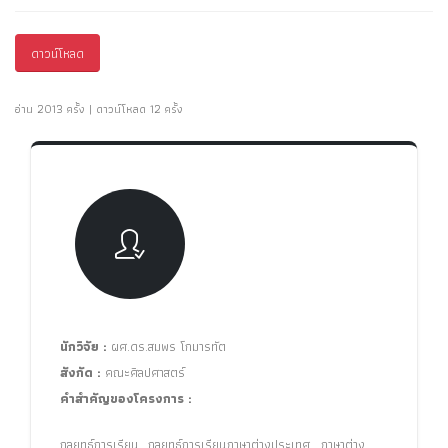
ดาวน์โหลด
อ่าน 2013 ครั้ง | ดาวน์โหลด 12 ครั้ง
นักวิจัย :
ผศ.ดร.สมพร โกมารทัต
สังกัด :
คณะศิลปศาสตร์
คำสำคัญของโครงการ :
กลยุทธ์การเรียน กลยุทธ์การเรียนภาษาต่างประเทศ ภาษาต่าง