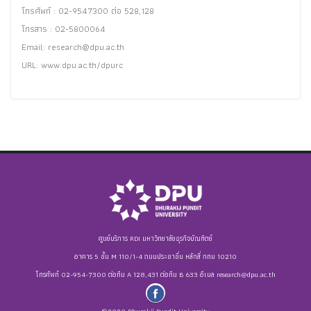
โทรศัพท์ : 02-9547300 ต่อ 528,128
โทรสาร : 02-5800064
Email:
research@dpu.ac.th
URL: www.dpu.ac.th/dpurc
ศูนย์บริการ RDI มหาวิทยาลัยธุรกิจบัณฑิตย์
อาคาร 5 ชั้น M 110/1-4 ถนนประชาชื่น หลักสี่ กทม 10210
โทรศัพท์ 02-954-7300 ต่อทีม A 128,431 ต่อทีม B 633 อีเมล
research@dpu.ac.th