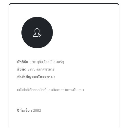
นักวิจัย :
ผศ.สุทิน โรจน์ประเสริฐ
สังกัด :
คณะนิเทศศาสตร์
คำสำคัญของโครงการ :
หนังสืออิเล็กทรอนิกส์, เทคนิคการถ่ายภาพโฆษณา
ปีที่เสร็จ :
2552