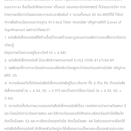
แบบเจาะจง ซึ่งเป็นนักศึกษาภาคค ่าทั้งหมด ของคณะนิเทศศาสตร์ ที่เรียนรายวิชา การ
ถ่ายภาพเพื่อการโฆษณาและการประชาสัมพันธ์ จ านวนทั้งหมด 25 คน สถิติที่ใช้ ได้แก่
ค่าเฉลี่ยส่วนเบี่ยงเบนมาตรฐาน ค่า t-test โดยก าหนดนัยส าคัญทางสถิติ (Level of
Significance) ผลการวิจัยพบว่า
1. หนังสืออิเล็กทรอนิกส์ที่สร้างขึ้นมีโครงสร้างและรูปแบบตามหลักการของสื่อการจัดการ
เรียนรู้
มีคุณภาพโดยรวมอยู่ในระดับดี (X = 4.48)
2. หนังสืออิเล็กทรอนิกส์ มีประสิทธิภาพตามเกณฑ์ E1/E2 เท่ากับ 81.67/84.89
3. ผลสัมฤทธิ์ทางการเรียนมีคะแนนเฉลี่ยหลังเรียนสูงกว่าก่อนเรียนอย่างมีนัยส าคัญทาง
สถิติ .05
4. ความพึงพอใจที่มีต่อหนังสืออิเล็กทรอนิกส์อยู่ในระดับมาก ทั้ง 2 ด้าน คือ ด้านหนังสือ
อิเล็กทรอนิกส์ (X = 4.34, SD. = 0.37) และด้านการใช้ประโยชน์ (X = 4.33, SD. =
0.46)
5. ความคิดเห็นในภาพรวมของหนังสืออิเล็กทรอนิกส์เรื่อง เทคนิคการถ่ายภาพโฆษณา มี
ประโยชน์ต่อการเรียนการสอน และวิธีการเรียนของนักศึกษาจะเลือกเรียนหัวข้อที่สนใจ
คิดเป็นร้อยละ 52 และจะเลือกเรียนทุกหัวข้อ คิดเป็นร้อยละ 48 ในส่วนของการเลือกใช้
หนังสืออิเล็กทรอนิกส์ นักศึกษาส่วนใหญ่จะใช้เพื่อทบทวนเนื้อหาและเป็นเอกสารประกอบ