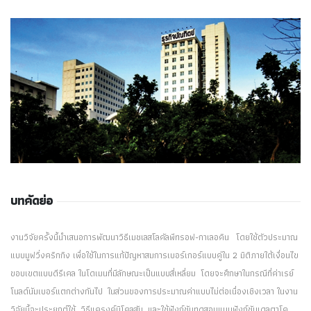
บทคัดย่อ
งานวิจัยครั้งนี้นำเสนอการพัฒนาวิธีเมชเลสโลคัลพีทรอฟ-กาเลอคิน โดยใช้ตัวประมาณ
แบบมูฟวิ่งคริกกิง เพื่อใช้ในการแก้ปัญหาสมการเบอร์เกอร์แบบคู่ใน 2 มิติภายใต้เงื่อนไข
ขอบเขตแบบดีรีเคล ในโดเมนที่มีลักษณะเป็นแบบสี่เหลี่ยม โดยจะศึกษาในกรณีที่ค่าเรย์
โนลด์นัมเบอร์แตกต่างกันไป ในส่วนของการประมาณค่าแบบไม่ต่อเนื่องเชิงเวลา ในงาน
วิจัยนี้จะประยุกต์ใช้ วิธีแครงค์นิโคลสัน และใช้ฟังก์ชันทดสอบแบบฟังก์ชันเดลตาโค