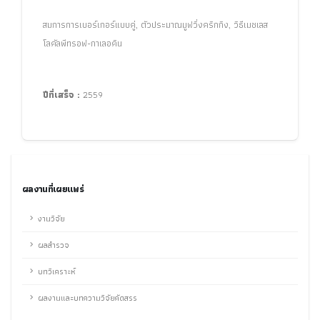
สมการการเบอร์เกอร์แบบคู่, ตัวประมาณมูฟวิ่งคริกกิง, วิธีเมชเลส
โลคัลพีทรอฟ-กาเลอคิน
ปีที่เสร็จ :
2559
ผลงานที่เผยแพร่
งานวิจัย
ผลสำรวจ
บทวิเคราะห์
ผลงานและบทความวิจัยคัดสรร