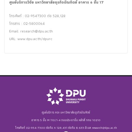
ศูนย์บริการวิจัย มหาวิทยาลัยธุรกิจบัณฑิตย์ อาคาร 6 ชั้น 17
โทรศัพท์ : 02-9547300 ต่อ 528,128
โทรสาร : 02-5800064
Email:
research@dpu.ac.th
URL: www.dpu.ac.th/dpurc
ศูนย์บริการ RDI มหาวิทยาลัยธุรกิจบัณฑิตย์
อาคาร 5 ชั้น M 110/1-4 ถนนประชาชื่น หลักสี่ กทม 10210
โทรศัพท์ 02-954-7300 ต่อทีม A 128,431 ต่อทีม B 633 อีเมล
research@dpu.ac.th