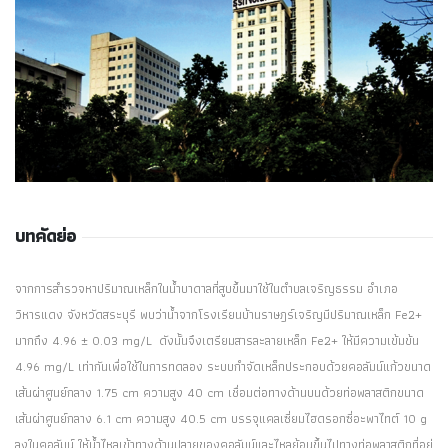
บทคัดย่อ
จากการสำรวจหาปริมาณเหล็กในน้ำบาดาลที่สูบขึ้นมาใช้ในตำบลเจริญธรรม อำเภอ
วิหารแดง จังหวัดสระบุรี พบว่าน้ำจากโรงเรียนบ้านราษฎร์เจริญมีปริมาณเหล็ก Fe2+
มากถึง 4.96 ± 0.03 mg/L ดังนั้นจึงเตรียมสารละลายเหล็ก Fe2+ ให้มีความเข้มข้น
4.96 mg/L เท่ากันเพื่อใช้ในการทดลอง ระบบกำจัดเหล็กประกอบด้วยคอลัมน์แก้วขนาด
เส้นผ่าศูนย์กลาง 1.75 cm ความสูง 40 cm เชื่อมต่อทางด้านบนด้วยท่อพลาสติกขนาด
เส้นผ่าศูนย์กลาง 6.1 cm ความสูง 40.5 cm บรรจุแคลเซี่ยมไฮดรอกซี่อะพาไทต์ 10 g
ลงในคอลัมน์ ให้น้ำไหลเข้าทางด้านปลายของคอลัมน์และไหลย้อนขึ้นไปทางท่อพลาสติกที่อยู่