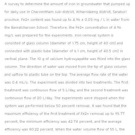
A survey to determine the amount of iron in groundwater that pumped up
for daily use in Charoentham sub-district, Wiharndaeng district, Saraburi
province. Fe2+ content was found up to 4.96 ± 0.03 mg / L in water from
the Banratcharoen School. Therefore, the Fe2+ concentration of 4.96
mg/L was prepared for the experiments. Iron removal system is
consisted of glass column (diameter of 1.75 cm, height of 40 cm) and
connected with plastic tube (diameter of 6.1 cm, height of 40.5 cm) in
vertical plane. The 10 g of calcium hydroxyapatite was filled into the glass
column. The direction of water was moved from the tip of glass column
and upflow to plastic tube on the top. The average flow rate of the water
was 0.4 mL/s. The experiment was divided into two treatments. The first
treatment was continuous flow of 5 L/day, and the second treatment was
continuous flow of 20 L/day. The experiments were stopped when the
system was performed below 50 percent removal. It was found that the
maximum efficiency of the first treatment of Fe2+ removal up to 95.77
percent, the minimum efficiency was 42.74 percent, and the average
efficiency was 80.22 percent. When the water volume flow of 55 L, the